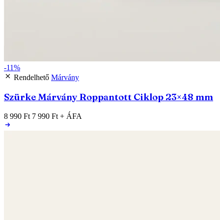
-11%
Rendelhető
Márvány
Szürke Márvány Roppantott Ciklop 23×48 mm
8 990 Ft
7 990 Ft
+ ÁFA