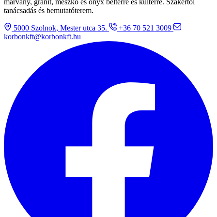
márvány, gránit, mészkő és onyx beltérre és kültérre. Szakértői
tanácsadás és bemutatóterem.
5000 Szolnok, Mester utca 35.
+36 70 521 3009
korbonkft@korbonkft.hu