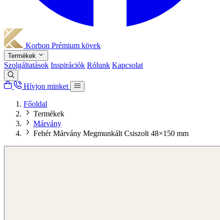
Korbon
Prémium kövek
Termékek
Szolgáltatások
Inspirációk
Rólunk
Kapcsolat
Hívjon minket
Főoldal
Termékek
Márvány
Fehér Márvány Megmunkált Csiszolt 48×150 mm