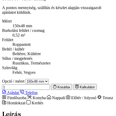
A pontos mennyiség, szállítás és készlet alapján visszaigazolt
ajánlatot küldünk.
Méret
150x48 mm
Burkolási felület / csomag
0,52 m²
Felület
Roppantott
Beltér / kültér
Beltérre, Kültérre
Stílus / megjelenés
Rusztikus, Természetes
Színvilág
Fehér, Vegyes
Opció / méret
Kosárba
Kalkulátor
Ajánlat
Telefon
Fürdőszoba
Konyha
Nappali
Előtér / folyosó
Terasz
Homlokzat
Kerítés
Leírás