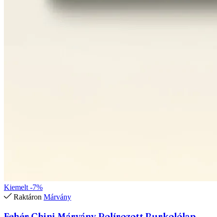
Kiemelt
-7%
Raktáron
Márvány
Fehér Chini Márvány Polírozott Burkolólap