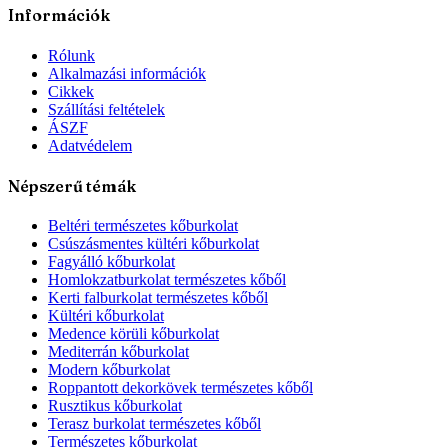
Információk
Rólunk
Alkalmazási információk
Cikkek
Szállítási feltételek
ÁSZF
Adatvédelem
Népszerű témák
Beltéri természetes kőburkolat
Csúszásmentes kültéri kőburkolat
Fagyálló kőburkolat
Homlokzatburkolat természetes kőből
Kerti falburkolat természetes kőből
Kültéri kőburkolat
Medence körüli kőburkolat
Mediterrán kőburkolat
Modern kőburkolat
Roppantott dekorkövek természetes kőből
Rusztikus kőburkolat
Terasz burkolat természetes kőből
Természetes kőburkolat