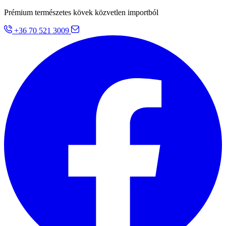
Prémium természetes kövek közvetlen importból
+36 70 521 3009