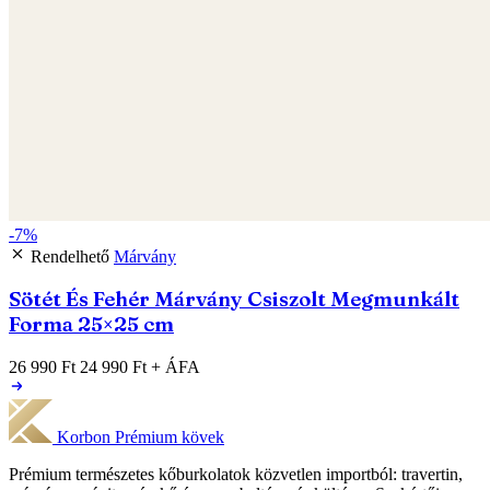
-7%
Rendelhető
Márvány
Sötét És Fehér Márvány Csiszolt Megmunkált
Forma 25×25 cm
26 990 Ft
24 990 Ft
+ ÁFA
Korbon
Prémium kövek
Prémium természetes kőburkolatok közvetlen importból: travertin,