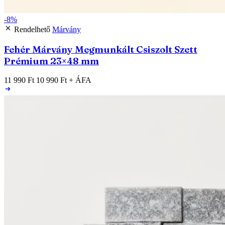
-8%
Rendelhető
Márvány
Fehér Márvány Megmunkált Csiszolt Szett
Prémium 23×48 mm
11 990 Ft
10 990 Ft
+ ÁFA