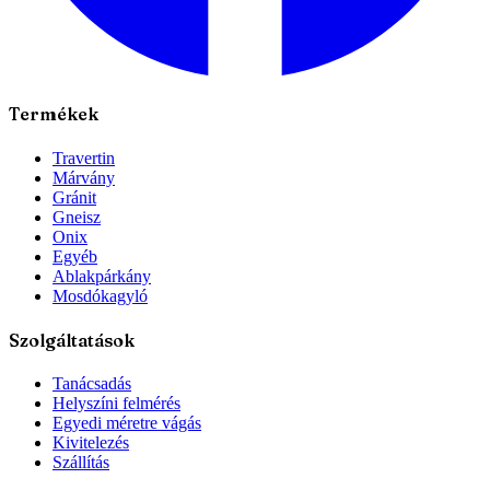
Termékek
Travertin
Márvány
Gránit
Gneisz
Onix
Egyéb
Ablakpárkány
Mosdókagyló
Szolgáltatások
Tanácsadás
Helyszíni felmérés
Egyedi méretre vágás
Kivitelezés
Szállítás