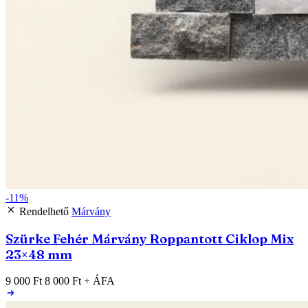
-11%
Rendelhető
Márvány
Szürke Fehér Márvány Roppantott Ciklop Mix
23×48 mm
9 000 Ft
8 000 Ft
+ ÁFA