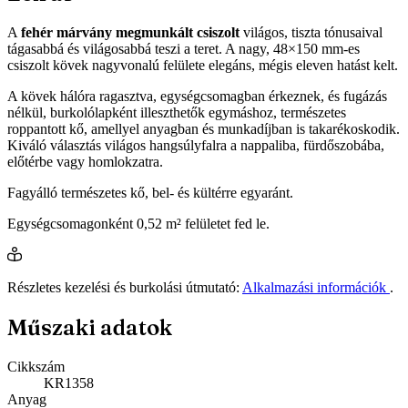
A
fehér márvány megmunkált csiszolt
világos, tiszta tónusaival
tágasabbá és világosabbá teszi a teret. A nagy, 48×150 mm-es
csiszolt kövek nagyvonalú felülete elegáns, mégis eleven hatást kelt.
A kövek hálóra ragasztva, egységcsomagban érkeznek, és fugázás
nélkül, burkolólapként illeszthetők egymáshoz, természetes
roppantott kő, amellyel anyagban és munkadíjban is takarékoskodik.
Kiváló választás világos hangsúlyfalra a nappaliba, fürdőszobába,
előtérbe vagy homlokzatra.
Fagyálló természetes kő, bel- és kültérre egyaránt.
Egységcsomagonként 0,52 m² felületet fed le.
Részletes kezelési és burkolási útmutató:
Alkalmazási információk
.
Műszaki adatok
Cikkszám
KR1358
Anyag