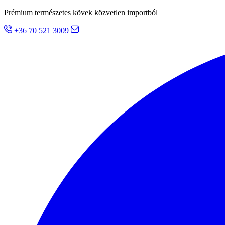
Prémium természetes kövek közvetlen importból
+36 70 521 3009