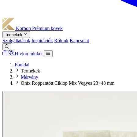
Korbon
Prémium kövek
Termékek
Szolgáltatások
Inspirációk
Rólunk
Kapcsolat
Hívjon minket
Főoldal
Termékek
Márvány
Onix Roppantott Ciklop Mix Vegyes 23×48 mm