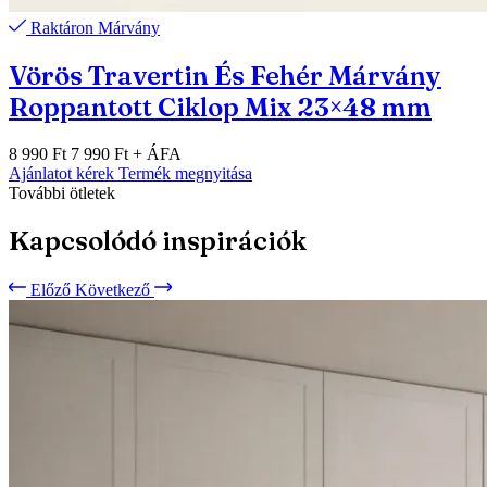
Raktáron
Márvány
Vörös Travertin És Fehér Márvány
Roppantott Ciklop Mix 23×48 mm
8 990 Ft
7 990 Ft
+ ÁFA
Ajánlatot kérek
Termék megnyitása
További ötletek
Kapcsolódó inspirációk
Előző
Következő