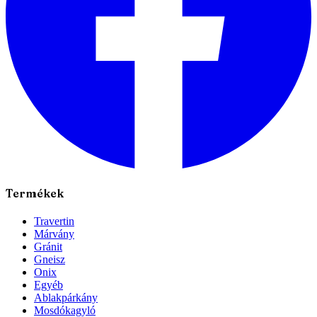
Termékek
Travertin
Márvány
Gránit
Gneisz
Onix
Egyéb
Ablakpárkány
Mosdókagyló