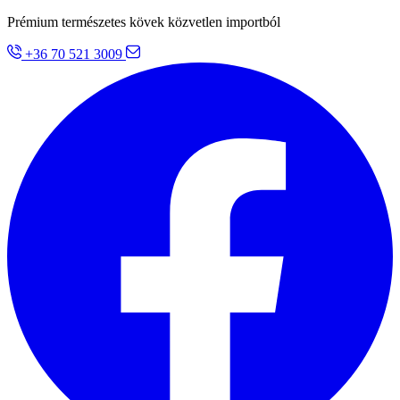
Prémium természetes kövek közvetlen importból
+36 70 521 3009