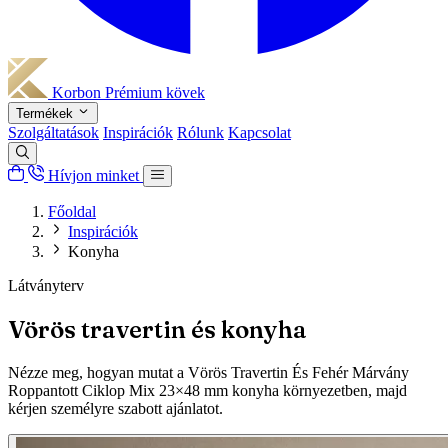
Korbon
Prémium kövek
Termékek
Szolgáltatások
Inspirációk
Rólunk
Kapcsolat
Hívjon minket
Főoldal
Inspirációk
Konyha
Látványterv
Vörös travertin és konyha
Nézze meg, hogyan mutat a Vörös Travertin És Fehér Márvány
Roppantott Ciklop Mix 23×48 mm konyha környezetben, majd
kérjen személyre szabott ajánlatot.