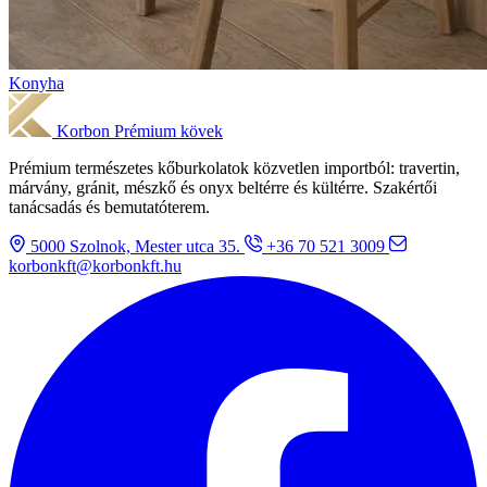
Konyha
Korbon
Prémium kövek
Prémium természetes kőburkolatok közvetlen importból: travertin,
márvány, gránit, mészkő és onyx beltérre és kültérre. Szakértői
tanácsadás és bemutatóterem.
5000 Szolnok, Mester utca 35.
+36 70 521 3009
korbonkft@korbonkft.hu