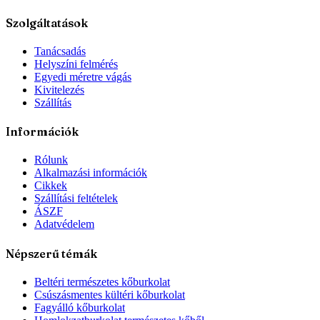
Szolgáltatások
Tanácsadás
Helyszíni felmérés
Egyedi méretre vágás
Kivitelezés
Szállítás
Információk
Rólunk
Alkalmazási információk
Cikkek
Szállítási feltételek
ÁSZF
Adatvédelem
Népszerű témák
Beltéri természetes kőburkolat
Csúszásmentes kültéri kőburkolat
Fagyálló kőburkolat