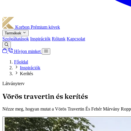
Korbon
Prémium kövek
Termékek
Szolgáltatások
Inspirációk
Rólunk
Kapcsolat
Hívjon minket
Főoldal
Inspirációk
Kerítés
Látványterv
Vörös travertin és kerítés
Nézze meg, hogyan mutat a Vörös Travertin És Fehér Márvány Roppan