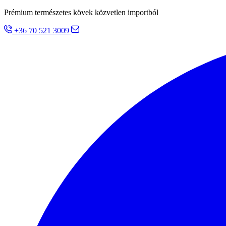
Prémium természetes kövek közvetlen importból
+36 70 521 3009