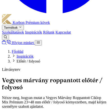
Korbon
Prémium kövek
Termékek
Szolgáltatások
Inspirációk
Rólunk
Kapcsolat
Hívjon minket
Főoldal
Inspirációk
Előtér / folyosó
Látványterv
Vegyes márvány roppantott előtér /
folyosó
Nézze meg, hogyan mutat a Vegyes Márvány Roppantott Ciklop
Mix Prémium 23×48 mm előtér / folyosó környezetben, majd kérjen
személyre szabott ajánlatot.