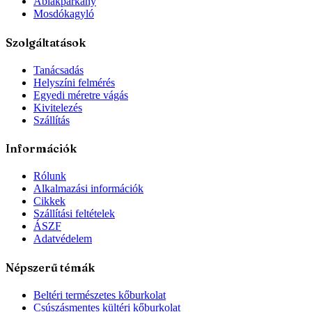
Ablakpárkány
Mosdókagyló
Szolgáltatások
Tanácsadás
Helyszíni felmérés
Egyedi méretre vágás
Kivitelezés
Szállítás
Információk
Rólunk
Alkalmazási információk
Cikkek
Szállítási feltételek
ÁSZF
Adatvédelem
Népszerű témák
Beltéri természetes kőburkolat
Csúszásmentes kültéri kőburkolat