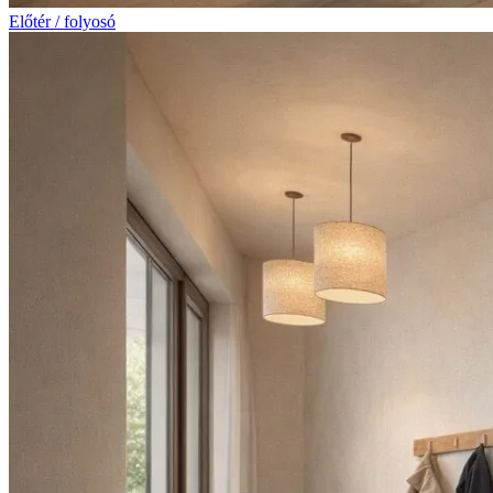
Előtér / folyosó