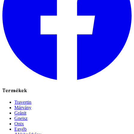
Termékek
Travertin
Márvány
Gránit
Gneisz
Onix
Egyéb