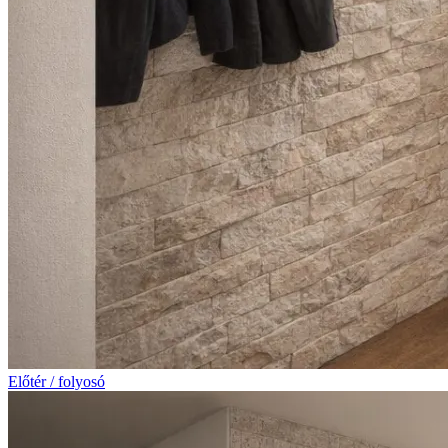
Előtér / folyosó