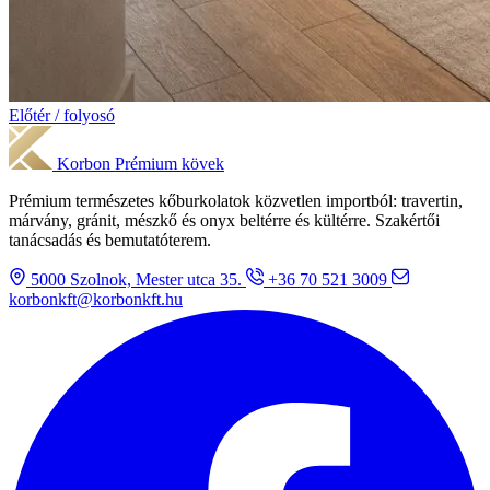
Előtér / folyosó
Korbon
Prémium kövek
Prémium természetes kőburkolatok közvetlen importból: travertin,
márvány, gránit, mészkő és onyx beltérre és kültérre. Szakértői
tanácsadás és bemutatóterem.
5000 Szolnok, Mester utca 35.
+36 70 521 3009
korbonkft@korbonkft.hu