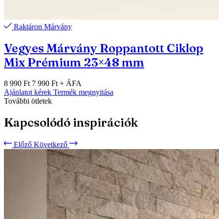
Raktáron
Márvány
Vegyes Márvány Roppantott Ciklop
Mix Prémium 23×48 mm
8 990 Ft
7 990 Ft
+ ÁFA
Ajánlatot kérek
Termék megnyitása
További ötletek
Kapcsolódó inspirációk
Előző
Következő