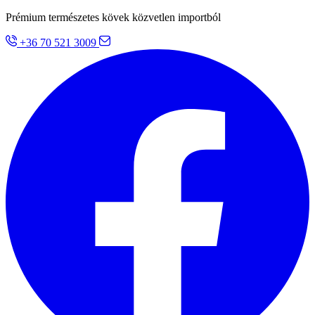
Prémium természetes kövek közvetlen importból
+36 70 521 3009