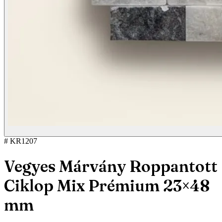
# KR1207
Vegyes Márvány Roppantott
Ciklop Mix Prémium 23×48
mm