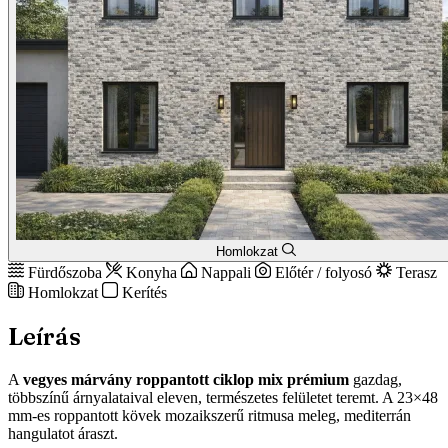
Homlokzat
Fürdőszoba
Konyha
Nappali
Előtér / folyosó
Terasz
Homlokzat
Kerítés
Leírás
A
vegyes márvány roppantott ciklop mix prémium
gazdag,
többszínű árnyalataival eleven, természetes felületet teremt. A 23×48
mm-es roppantott kövek mozaikszerű ritmusa meleg, mediterrán
hangulatot áraszt.