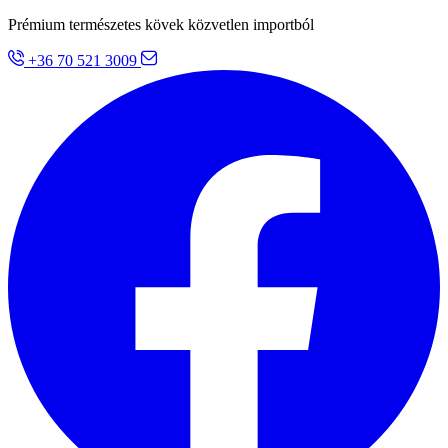
Prémium természetes kövek közvetlen importból
+36 70 521 3009