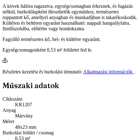
A kövek hálóra ragasztva, egységcsomagban érkeznek, és fugázás
nélkül, burkolólapként illeszthetők egymáshoz, természetes
roppantott kő, amellyel anyagban és munkadíjban is takarékoskodik.
Kültéren és beltéren egyaránt használható: nappali hangsúlyfalra,
fürdőszobába, előtérbe vagy homlokzatra.
Fagyálló természetes kő, bel- és kültérre egyaránt.
Egységcsomagonként 0,53 m² felületet fed le.
Részletes kezelési és burkolási útmutató:
Alkalmazási információk
.
Műszaki adatok
Cikkszám
KR1207
Anyag
Márvány
Méret
48x23 mm
Burkolási felület / csomag
0,53 m²