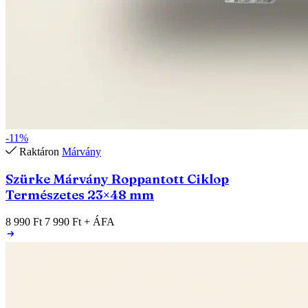
-11%
Raktáron
Márvány
Szürke Márvány Roppantott Ciklop
Természetes 23×48 mm
8 990 Ft
7 990 Ft
+ ÁFA