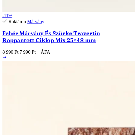
-11%
Raktáron
Márvány
Fehér Márvány És Szürke Travertin
Roppantott Ciklop Mix 23×48 mm
8 990 Ft
7 990 Ft
+ ÁFA