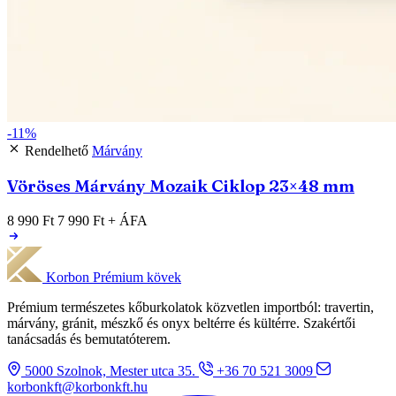
-11%
Rendelhető
Márvány
Vöröses Márvány Mozaik Ciklop 23×48 mm
8 990 Ft
7 990 Ft
+ ÁFA
Korbon
Prémium kövek
Prémium természetes kőburkolatok közvetlen importból: travertin,
márvány, gránit, mészkő és onyx beltérre és kültérre. Szakértői
tanácsadás és bemutatóterem.
5000 Szolnok, Mester utca 35.
+36 70 521 3009
korbonkft@korbonkft.hu