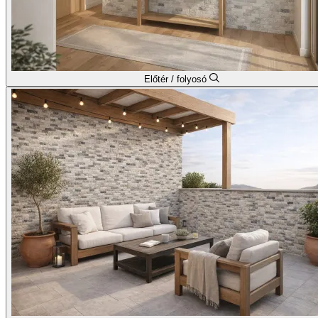
Előtér / folyosó