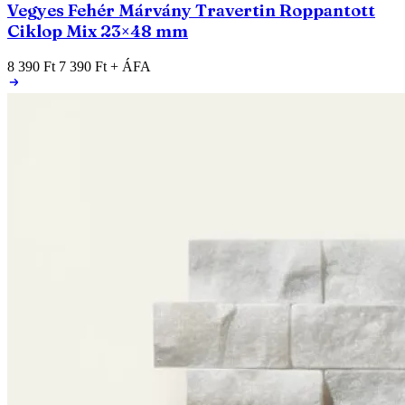
Vegyes Fehér Márvány Travertin Roppantott
Ciklop Mix 23×48 mm
8 390 Ft
7 390 Ft
+ ÁFA