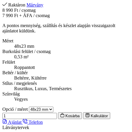
Raktáron
Márvány
8 990 Ft
/ csomag
7 990 Ft
+ ÁFA / csomag
A pontos mennyiség, szállítás és készlet alapján visszaigazolt
ajánlatot küldünk.
Méret
48x23 mm
Burkolási felület / csomag
0,53 m²
Felület
Roppantott
Beltér / kültér
Beltérre, Kültérre
Stílus / megjelenés
Rusztikus, Luxus, Természetes
Színvilág
Vegyes
Opció / méret
Kosárba
Kalkulátor
Ajánlat
Telefon
Látványtervek