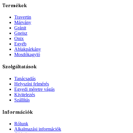
Termékek
Travertin
Márvány
Gránit
Gneisz
Onix
Egyéb
Ablakpárkány
Mosdókagyló
Szolgáltatások
Tanácsadás
Helyszíni felmérés
Egyedi méretre vágás
Kivitelezés
Szállítás
Információk
Rólunk
Alkalmazási információk