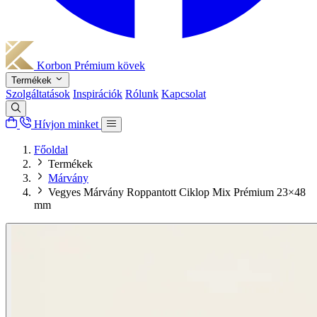
Korbon
Prémium kövek
Termékek
Szolgáltatások
Inspirációk
Rólunk
Kapcsolat
Hívjon minket
Főoldal
Termékek
Márvány
Vegyes Márvány Roppantott Ciklop Mix Prémium 23×48
mm