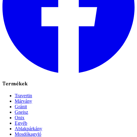
Termékek
Travertin
Márvány
Gránit
Gneisz
Onix
Egyéb
Ablakpárkány
Mosdókagyló