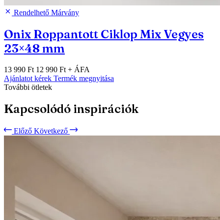
Rendelhető
Márvány
Onix Roppantott Ciklop Mix Vegyes
23×48 mm
13 990 Ft
12 990 Ft
+ ÁFA
Ajánlatot kérek
Termék megnyitása
További ötletek
Kapcsolódó inspirációk
Előző
Következő