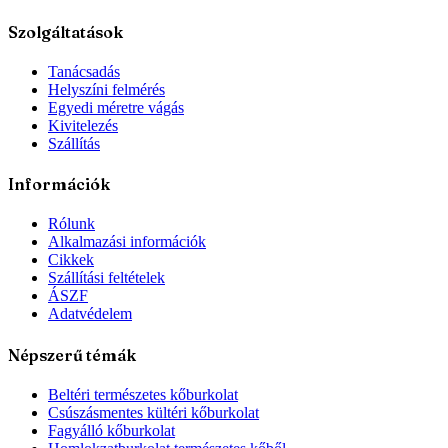
Szolgáltatások
Tanácsadás
Helyszíni felmérés
Egyedi méretre vágás
Kivitelezés
Szállítás
Információk
Rólunk
Alkalmazási információk
Cikkek
Szállítási feltételek
ÁSZF
Adatvédelem
Népszerű témák
Beltéri természetes kőburkolat
Csúszásmentes kültéri kőburkolat
Fagyálló kőburkolat