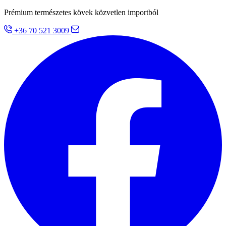
Prémium természetes kövek közvetlen importból
+36 70 521 3009