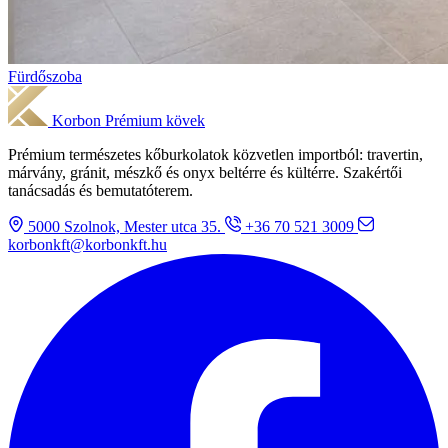
Fürdőszoba
Korbon
Prémium kövek
Prémium természetes kőburkolatok közvetlen importból: travertin,
márvány, gránit, mészkő és onyx beltérre és kültérre. Szakértői
tanácsadás és bemutatóterem.
5000 Szolnok, Mester utca 35.
+36 70 521 3009
korbonkft@korbonkft.hu