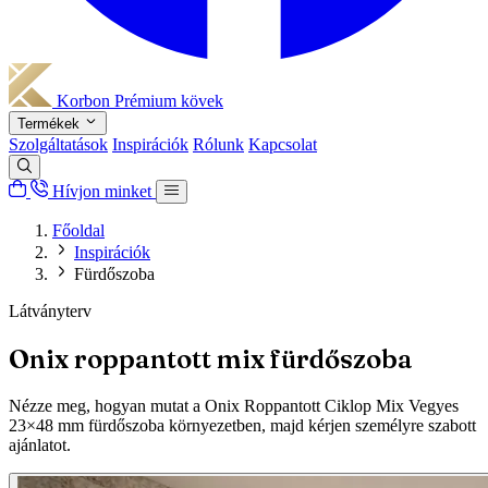
Korbon
Prémium kövek
Termékek
Szolgáltatások
Inspirációk
Rólunk
Kapcsolat
Hívjon minket
Főoldal
Inspirációk
Fürdőszoba
Látványterv
Onix roppantott mix fürdőszoba
Nézze meg, hogyan mutat a Onix Roppantott Ciklop Mix Vegyes
23×48 mm fürdőszoba környezetben, majd kérjen személyre szabott
ajánlatot.