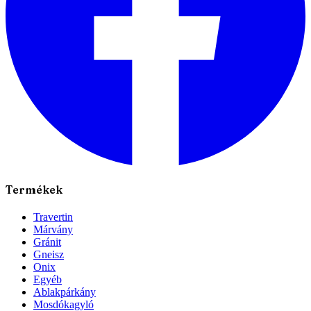
Termékek
Travertin
Márvány
Gránit
Gneisz
Onix
Egyéb
Ablakpárkány
Mosdókagyló