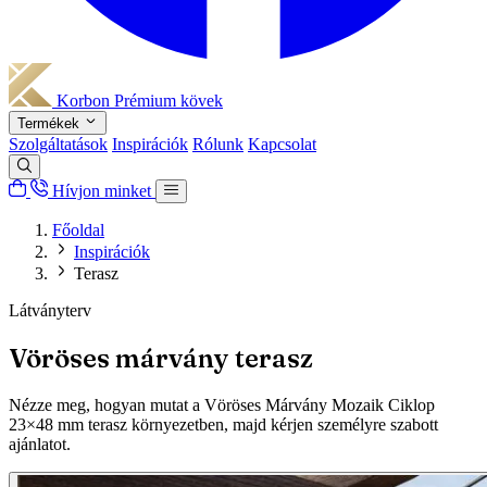
Korbon
Prémium kövek
Termékek
Szolgáltatások
Inspirációk
Rólunk
Kapcsolat
Hívjon minket
Főoldal
Inspirációk
Terasz
Látványterv
Vöröses márvány terasz
Nézze meg, hogyan mutat a Vöröses Márvány Mozaik Ciklop
23×48 mm terasz környezetben, majd kérjen személyre szabott
ajánlatot.