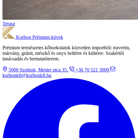
Terasz
Korbon
Prémium kövek
Prémium természetes kőburkolatok közvetlen importból: travertin,
márvány, gránit, mészkő és onyx beltérre és kültérre. Szakértői
tanácsadás és bemutatóterem.
5000 Szolnok, Mester utca 35.
+36 70 521 3009
korbonkft@korbonkft.hu