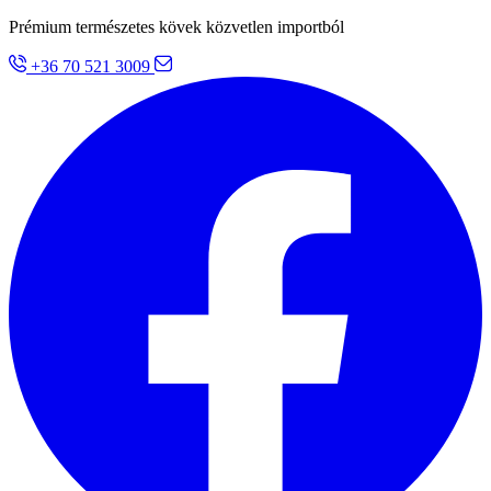
Prémium természetes kövek közvetlen importból
+36 70 521 3009