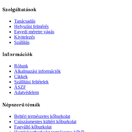
Szolgáltatások
Tanácsadás
Helyszíni felmérés
Egyedi méretre vágás
Kivitelezés
Szállítás
Információk
Rólunk
Alkalmazási információk
Cikkek
Szállítási feltételek
ÁSZF
Adatvédelem
Népszerű témák
Beltéri természetes kőburkolat
Csúszásmentes kültéri kőburkolat
Fagyálló kőburkolat