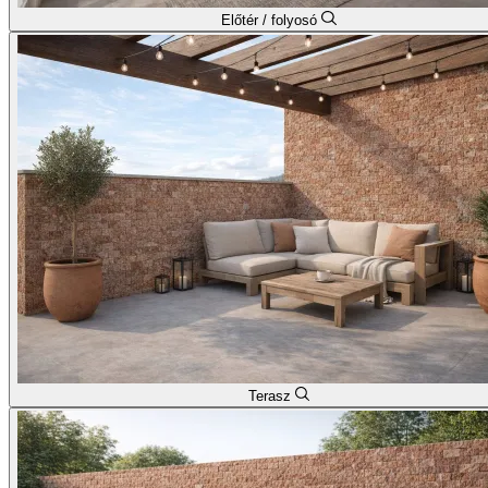
Előtér / folyosó
Terasz