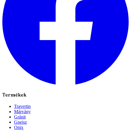
Termékek
Travertin
Márvány
Gránit
Gneisz
Onix