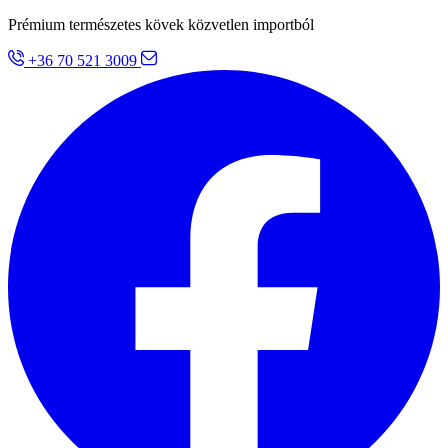
Prémium természetes kövek közvetlen importból
+36 70 521 3009