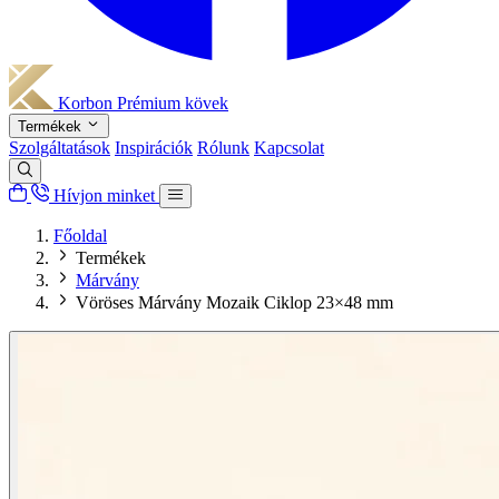
Korbon
Prémium kövek
Termékek
Szolgáltatások
Inspirációk
Rólunk
Kapcsolat
Hívjon minket
Főoldal
Termékek
Márvány
Vöröses Márvány Mozaik Ciklop 23×48 mm