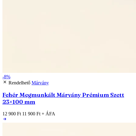
-8%
Rendelhető
Márvány
Fehér Megmunkált Márvány Prémium Szett
23×100 mm
12 900 Ft
11 900 Ft
+ ÁFA