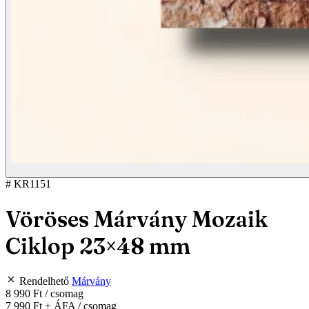
# KR1151
Vöröses Márvány Mozaik
Ciklop 23×48 mm
Rendelhető
Márvány
8 990 Ft
/ csomag
7 990 Ft
+ ÁFA / csomag