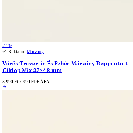
-11%
Raktáron
Márvány
Vörös Travertin És Fehér Márvány Roppantott
Ciklop Mix 23×48 mm
8 990 Ft
7 990 Ft
+ ÁFA