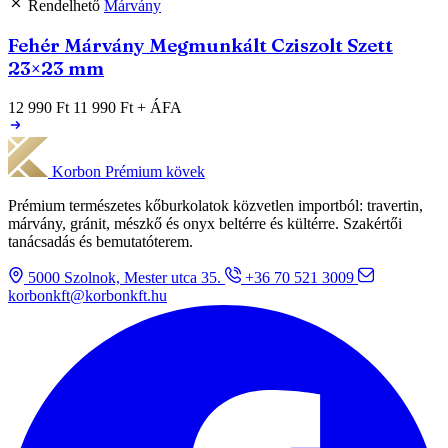
Rendelhető
Márvány
Fehér Márvány Megmunkált Cziszolt Szett
23×23 mm
12 990 Ft
11 990 Ft
+ ÁFA
Korbon
Prémium kövek
Prémium természetes kőburkolatok közvetlen importból: travertin,
márvány, gránit, mészkő és onyx beltérre és kültérre. Szakértői
tanácsadás és bemutatóterem.
5000 Szolnok, Mester utca 35.
+36 70 521 3009
korbonkft@korbonkft.hu