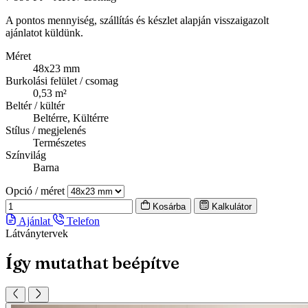
A pontos mennyiség, szállítás és készlet alapján visszaigazolt
ajánlatot küldünk.
Méret
48x23 mm
Burkolási felület / csomag
0,53 m²
Beltér / kültér
Beltérre, Kültérre
Stílus / megjelenés
Természetes
Színvilág
Barna
Opció / méret
Kosárba
Kalkulátor
Ajánlat
Telefon
Látványtervek
Így mutathat beépítve