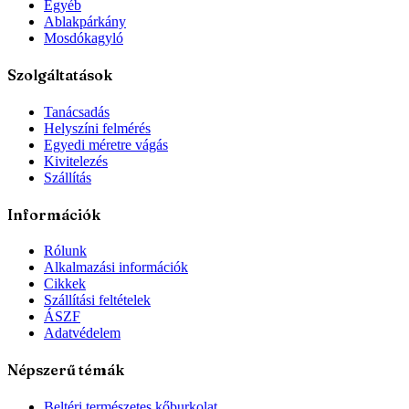
Egyéb
Ablakpárkány
Mosdókagyló
Szolgáltatások
Tanácsadás
Helyszíni felmérés
Egyedi méretre vágás
Kivitelezés
Szállítás
Információk
Rólunk
Alkalmazási információk
Cikkek
Szállítási feltételek
ÁSZF
Adatvédelem
Népszerű témák
Beltéri természetes kőburkolat