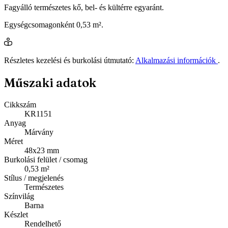
Fagyálló természetes kő, bel- és kültérre egyaránt.
Egységcsomagonként 0,53 m².
Részletes kezelési és burkolási útmutató:
Alkalmazási információk
.
Műszaki adatok
Cikkszám
KR1151
Anyag
Márvány
Méret
48x23 mm
Burkolási felület / csomag
0,53 m²
Stílus / megjelenés
Természetes
Színvilág
Barna
Készlet
Rendelhető