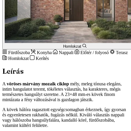
Homlokzat
Fürdőszoba
Konyha
Nappali
Előtér / folyosó
Terasz
Homlokzat
Kerítés
Leírás
A
vöröses márvány mozaik ciklop
mély, meleg tónusa elegáns,
intim hangulatot teremt, tökéletes választás, ha karakteres, mégis
természetes hangsúlyt szeretne. A 23×48 mm-es kövek finom
mintázata a fény változásával is gazdagon játszik.
A kövek hálóra ragasztott egységcsomagban érkeznek, így gyorsan
és egyenletesen rakhatók, fugázás nélkül. Kiváló választás nappali
vagy hálószoba hangsúlyfalára, kandalló köré, fürdőszobába,
valamint kültéri felületre.