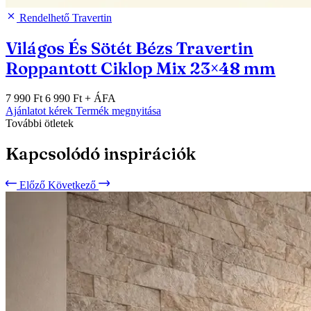
Rendelhető
Travertin
Világos És Sötét Bézs Travertin
Roppantott Ciklop Mix 23×48 mm
7 990 Ft
6 990 Ft
+ ÁFA
Ajánlatot kérek
Termék megnyitása
További ötletek
Kapcsolódó inspirációk
Előző
Következő