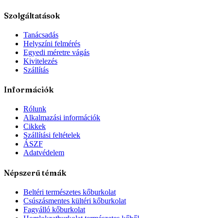
Szolgáltatások
Tanácsadás
Helyszíni felmérés
Egyedi méretre vágás
Kivitelezés
Szállítás
Információk
Rólunk
Alkalmazási információk
Cikkek
Szállítási feltételek
ÁSZF
Adatvédelem
Népszerű témák
Beltéri természetes kőburkolat
Csúszásmentes kültéri kőburkolat
Fagyálló kőburkolat