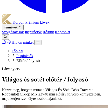
Korbon
Prémium kövek
Termékek
Szolgáltatások
Inspirációk
Rólunk
Kapcsolat
Hívjon minket
Főoldal
Inspirációk
Előtér / folyosó
Látványterv
Világos és sötét előtér / folyosó
Nézze meg, hogyan mutat a Világos És Sötét Bézs Travertin
Roppantott Ciklop Mix 23×48 mm előtér / folyosó környezetben,
majd kérjen személyre szabott ajánlatot.