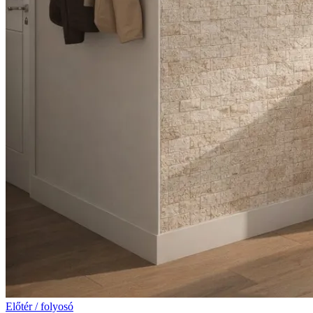
Előtér / folyosó