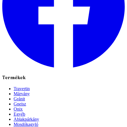
Termékek
Travertin
Márvány
Gránit
Gneisz
Onix
Egyéb
Ablakpárkány
Mosdókagyló