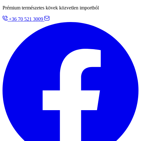
Prémium természetes kövek közvetlen importból
+36 70 521 3009