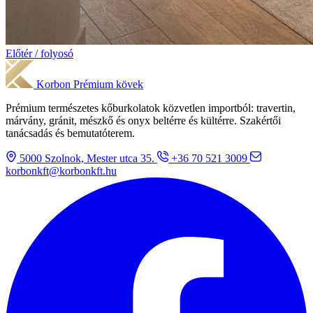
Előtér / folyosó
Korbon
Prémium kövek
Prémium természetes kőburkolatok közvetlen importból: travertin,
márvány, gránit, mészkő és onyx beltérre és kültérre. Szakértői
tanácsadás és bemutatóterem.
5000 Szolnok, Mester utca 35.
+36 70 521 3009
korbonkft@korbonkft.hu