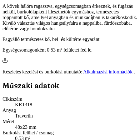
A kövek hálóra ragasztva, egységcsomagban érkeznek, és fugázás
nélkül, burkolólapként illeszthetők egymáshoz, természetes
roppantott kő, amellyel anyagban és munkadíjban is takarékoskodik.
Kiváló választás világos hangsúlyfalra a nappaliba, fürdőszobába,
előtérbe vagy homlokzatra.
Fagyálló természetes kő, bel- és kültérre egyaránt.
Egységcsomagonként 0,53 m² felületet fed le.
Részletes kezelési és burkolási útmutató:
Alkalmazási információk
.
Műszaki adatok
Cikkszám
KR1318
Anyag
Travertin
Méret
48x23 mm
Burkolási felület / csomag
0,53 m²