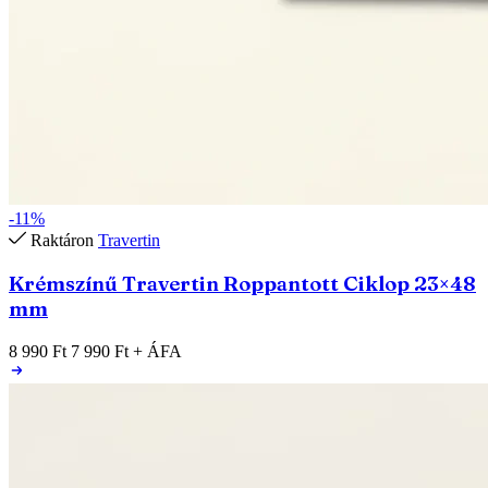
-11%
Raktáron
Travertin
Krémszínű Travertin Roppantott Ciklop 23×48
mm
8 990 Ft
7 990 Ft
+ ÁFA