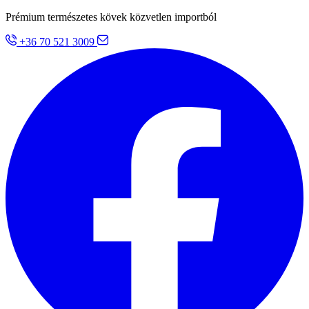
Prémium természetes kövek közvetlen importból
+36 70 521 3009