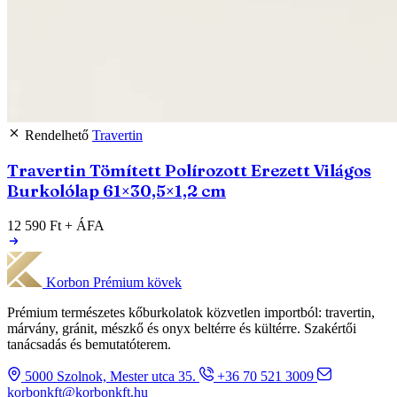
Rendelhető
Travertin
Travertin Tömített Polírozott Erezett Világos
Burkolólap 61×30,5×1,2 cm
12 590 Ft
+ ÁFA
Korbon
Prémium kövek
Prémium természetes kőburkolatok közvetlen importból: travertin,
márvány, gránit, mészkő és onyx beltérre és kültérre. Szakértői
tanácsadás és bemutatóterem.
5000 Szolnok, Mester utca 35.
+36 70 521 3009
korbonkft@korbonkft.hu