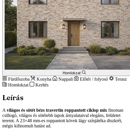
Homlokzat
Fürdőszoba
Konyha
Nappali
Előtér / folyosó
Terasz
Homlokzat
Kerítés
Leírás
A
világos és sötét bézs travertin roppantott ciklop mix
finoman
csillogó, világos és sötétebb lapok árnyalataival elegáns, felületet
teremt. A 23×48 mm-es roppantott kövek lágy színjátéka diszkrét,
mégis kifinomult hatást ad.