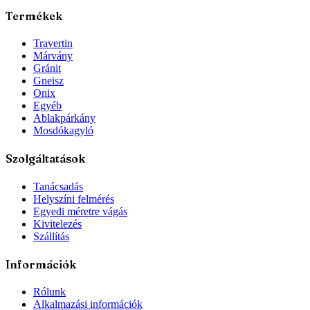
Termékek
Travertin
Márvány
Gránit
Gneisz
Onix
Egyéb
Ablakpárkány
Mosdókagyló
Szolgáltatások
Tanácsadás
Helyszíni felmérés
Egyedi méretre vágás
Kivitelezés
Szállítás
Információk
Rólunk
Alkalmazási információk