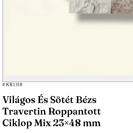
# KR1318
Világos És Sötét Bézs
Travertin Roppantott
Ciklop Mix 23×48 mm