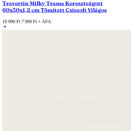
Travertin Milky Trama Keresztvágott
60x30x1,2 cm Tömített Csiszolt Világos
10 990 Ft
7 990 Ft
+ ÁFA