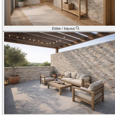
Előtér / folyosó