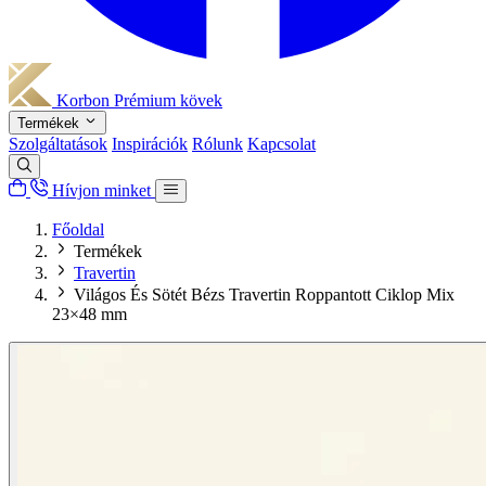
Korbon
Prémium kövek
Termékek
Szolgáltatások
Inspirációk
Rólunk
Kapcsolat
Hívjon minket
Főoldal
Termékek
Travertin
Világos És Sötét Bézs Travertin Roppantott Ciklop Mix
23×48 mm