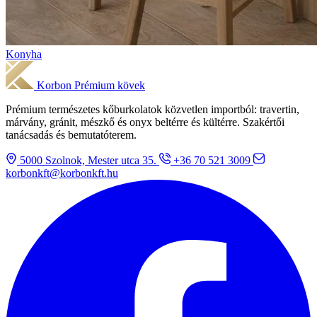
Konyha
Korbon
Prémium kövek
Prémium természetes kőburkolatok közvetlen importból: travertin,
márvány, gránit, mészkő és onyx beltérre és kültérre. Szakértői
tanácsadás és bemutatóterem.
5000 Szolnok, Mester utca 35.
+36 70 521 3009
korbonkft@korbonkft.hu