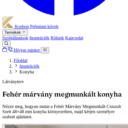
Korbon
Prémium kövek
Termékek
Szolgáltatások
Inspirációk
Rólunk
Kapcsolat
Hívjon minket
Főoldal
Inspirációk
Konyha
Látványterv
Fehér márvány megmunkált konyha
Nézze meg, hogyan mutat a Fehér Márvány Megmunkált Csiszolt
Szett 48×48 mm konyha környezetben, majd kérjen személyre
szabott ajánlatot.