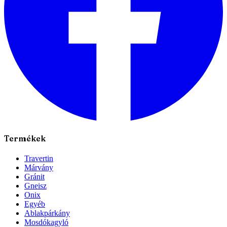
Termékek
Travertin
Márvány
Gránit
Gneisz
Onix
Egyéb
Ablakpárkány
Mosdókagyló