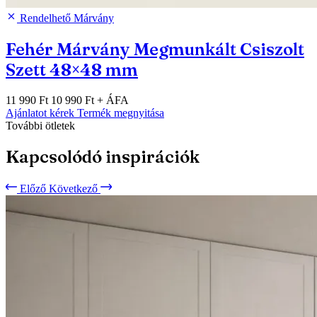
Rendelhető
Márvány
Fehér Márvány Megmunkált Csiszolt
Szett 48×48 mm
11 990 Ft
10 990 Ft
+ ÁFA
Ajánlatot kérek
Termék megnyitása
További ötletek
Kapcsolódó inspirációk
Előző
Következő