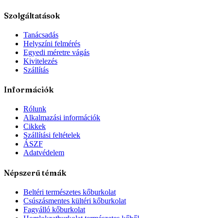
Szolgáltatások
Tanácsadás
Helyszíni felmérés
Egyedi méretre vágás
Kivitelezés
Szállítás
Információk
Rólunk
Alkalmazási információk
Cikkek
Szállítási feltételek
ÁSZF
Adatvédelem
Népszerű témák
Beltéri természetes kőburkolat
Csúszásmentes kültéri kőburkolat
Fagyálló kőburkolat