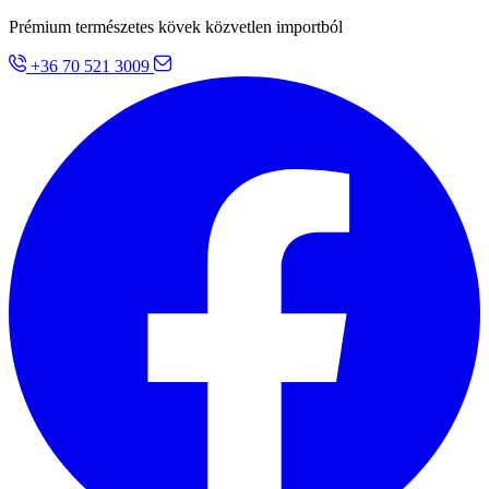
Prémium természetes kövek közvetlen importból
+36 70 521 3009