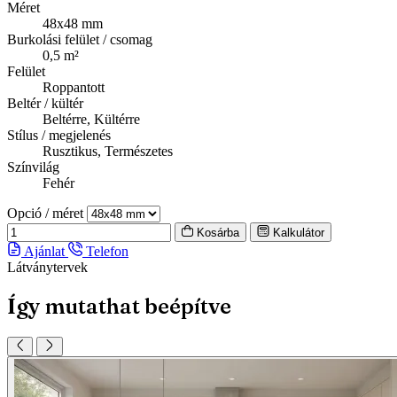
Méret
48x48 mm
Burkolási felület / csomag
0,5 m²
Felület
Roppantott
Beltér / kültér
Beltérre, Kültérre
Stílus / megjelenés
Rusztikus, Természetes
Színvilág
Fehér
Opció / méret
Kosárba
Kalkulátor
Ajánlat
Telefon
Látványtervek
Így mutathat beépítve