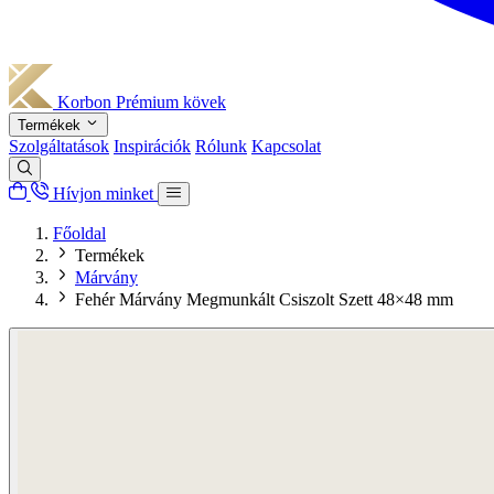
Korbon
Prémium kövek
Termékek
Szolgáltatások
Inspirációk
Rólunk
Kapcsolat
Hívjon minket
Főoldal
Termékek
Márvány
Fehér Márvány Megmunkált Csiszolt Szett 48×48 mm