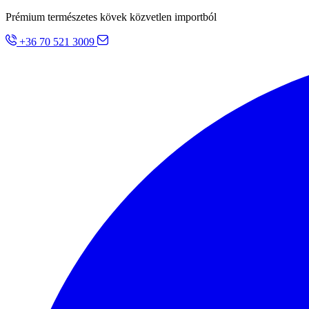
Prémium természetes kövek közvetlen importból
+36 70 521 3009