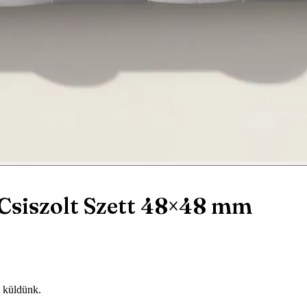
siszolt Szett 48×48 mm
t küldünk.