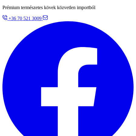
Prémium természetes kövek közvetlen importból
+36 70 521 3009