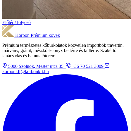
Előtér / folyosó
Korbon
Prémium kövek
Prémium természetes kőburkolatok közvetlen importból: travertin,
márvány, gránit, mészkő és onyx beltérre és kültérre. Szakértői
tanácsadás és bemutatóterem.
5000 Szolnok, Mester utca 35.
+36 70 521 3009
korbonkft@korbonkft.hu