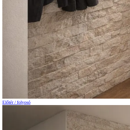
Előtér / folyosó