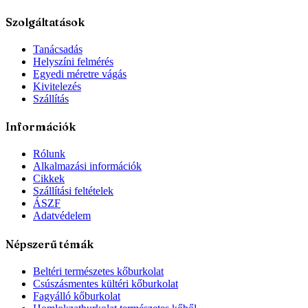
Szolgáltatások
Tanácsadás
Helyszíni felmérés
Egyedi méretre vágás
Kivitelezés
Szállítás
Információk
Rólunk
Alkalmazási információk
Cikkek
Szállítási feltételek
ÁSZF
Adatvédelem
Népszerű témák
Beltéri természetes kőburkolat
Csúszásmentes kültéri kőburkolat
Fagyálló kőburkolat