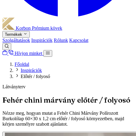
Korbon
Prémium kövek
Termékek
Szolgáltatások
Inspirációk
Rólunk
Kapcsolat
Hívjon minket
Főoldal
Inspirációk
Előtér / folyosó
Látványterv
Fehér chini márvány előtér / folyosó
Nézze meg, hogyan mutat a Fehér Chini Márvány Polírozott
Burkolólap 60×30 x 1,2 cm előtér / folyosó környezetben, majd
kérjen személyre szabott ajánlatot.