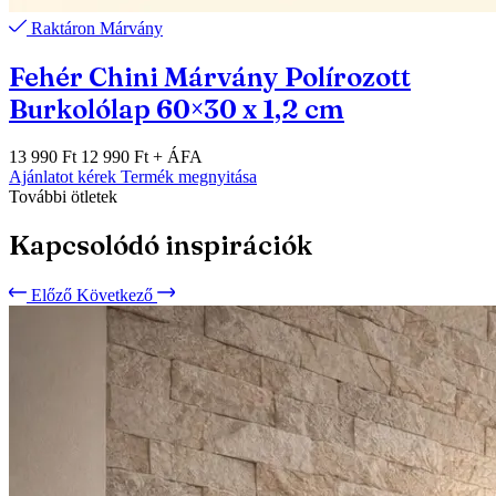
Raktáron
Márvány
Fehér Chini Márvány Polírozott
Burkolólap 60×30 x 1,2 cm
13 990 Ft
12 990 Ft
+ ÁFA
Ajánlatot kérek
Termék megnyitása
További ötletek
Kapcsolódó inspirációk
Előző
Következő