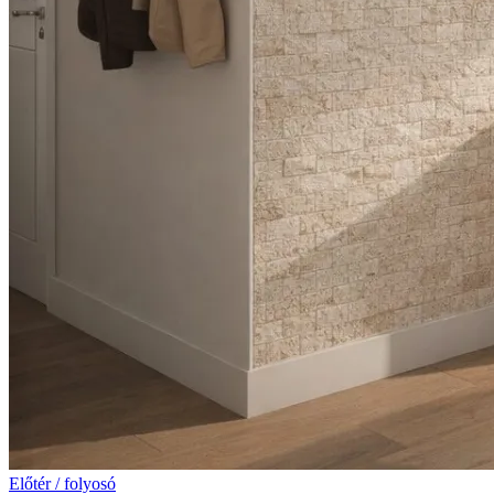
Előtér / folyosó