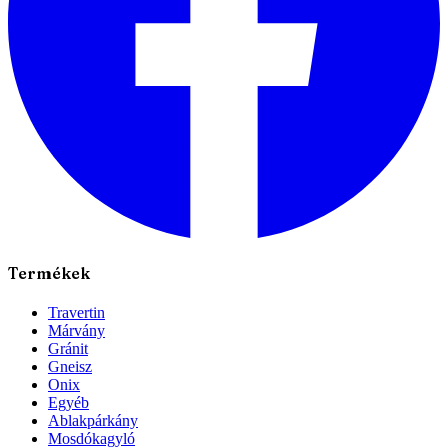
Termékek
Travertin
Márvány
Gránit
Gneisz
Onix
Egyéb
Ablakpárkány
Mosdókagyló