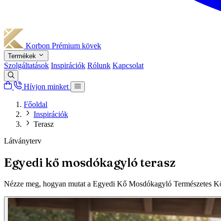
Korbon
Prémium kövek
Termékek
Szolgáltatások
Inspirációk
Rólunk
Kapcsolat
Hívjon minket
Főoldal
Inspirációk
Terasz
Látványterv
Egyedi kő mosdókagyló terasz
Nézze meg, hogyan mutat a Egyedi Kő Mosdókagyló Természetes Kőből