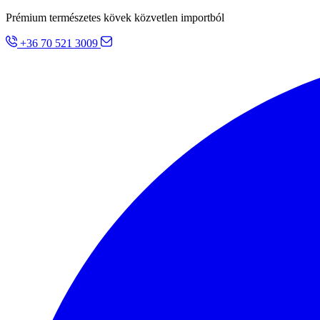
Prémium természetes kövek közvetlen importból
+36 70 521 3009