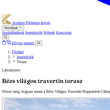
Korbon
Prémium kövek
Termékek
Szolgáltatások
Inspirációk
Rólunk
Kapcsolat
Hívjon minket
Főoldal
Inspirációk
Terasz
Látványterv
Bézs világos travertin terasz
Nézze meg, hogyan mutat a Bézs Világos Travertin Roppantott Ciklop