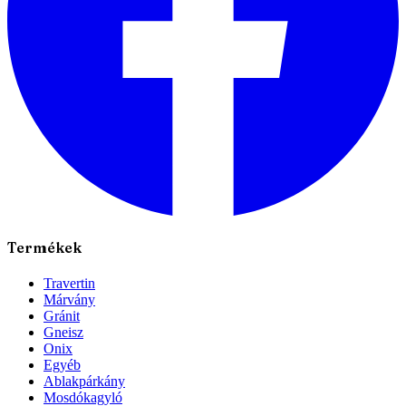
Termékek
Travertin
Márvány
Gránit
Gneisz
Onix
Egyéb
Ablakpárkány
Mosdókagyló