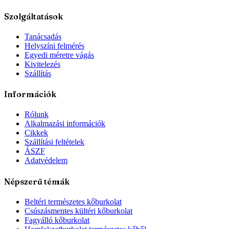
Szolgáltatások
Tanácsadás
Helyszíni felmérés
Egyedi méretre vágás
Kivitelezés
Szállítás
Információk
Rólunk
Alkalmazási információk
Cikkek
Szállítási feltételek
ÁSZF
Adatvédelem
Népszerű témák
Beltéri természetes kőburkolat
Csúszásmentes kültéri kőburkolat
Fagyálló kőburkolat