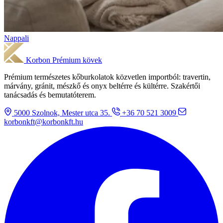
Nappali
Korbon
Prémium kövek
Prémium természetes kőburkolatok közvetlen importból: travertin,
márvány, gránit, mészkő és onyx beltérre és kültérre. Szakértői
tanácsadás és bemutatóterem.
5000 Szolnok, Mester utca 35.
+36 70 521 3009
korbonkft@korbonkft.hu