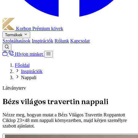
Korbon
Prémium kövek
Termékek
Szolgáltatások
Inspirációk
Rólunk
Kapcsolat
Hívjon minket
Főoldal
Inspirációk
Nappali
Látványterv
Bézs világos travertin nappali
Nézze meg, hogyan mutat a Bézs Világos Travertin Roppantott
Ciklop 23×48 mm nappali környezetben, majd kérjen személyre
szabott ajánlatot.