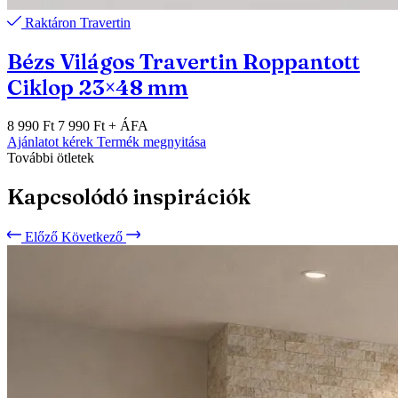
Raktáron
Travertin
Bézs Világos Travertin Roppantott
Ciklop 23×48 mm
8 990 Ft
7 990 Ft
+ ÁFA
Ajánlatot kérek
Termék megnyitása
További ötletek
Kapcsolódó inspirációk
Előző
Következő