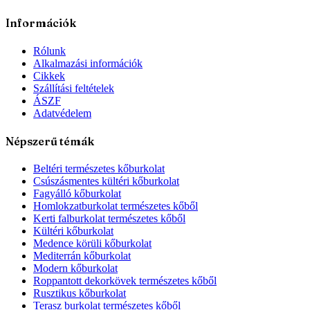
Információk
Rólunk
Alkalmazási információk
Cikkek
Szállítási feltételek
ÁSZF
Adatvédelem
Népszerű témák
Beltéri természetes kőburkolat
Csúszásmentes kültéri kőburkolat
Fagyálló kőburkolat
Homlokzatburkolat természetes kőből
Kerti falburkolat természetes kőből
Kültéri kőburkolat
Medence körüli kőburkolat
Mediterrán kőburkolat
Modern kőburkolat
Roppantott dekorkövek természetes kőből
Rusztikus kőburkolat
Terasz burkolat természetes kőből