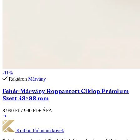
-11%
Raktáron
Márvány
Fehér Márvány Roppantott Ciklop Prémium
Szett 48×98 mm
8 990 Ft
7 990 Ft
+ ÁFA
Korbon
Prémium kövek