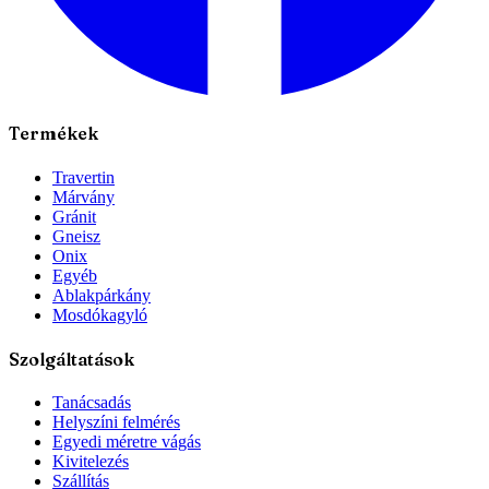
Termékek
Travertin
Márvány
Gránit
Gneisz
Onix
Egyéb
Ablakpárkány
Mosdókagyló
Szolgáltatások
Tanácsadás
Helyszíni felmérés
Egyedi méretre vágás
Kivitelezés
Szállítás