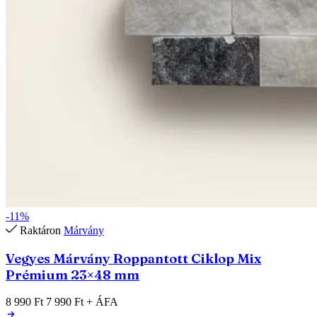
-11%
Raktáron
Márvány
Vegyes Márvány Roppantott Ciklop Mix
Prémium 23×48 mm
8 990 Ft
7 990 Ft
+ ÁFA