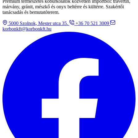
Prémium természetes kőburkolatok közvetlen importból: travertin,
márvány, gránit, mészkő és onyx beltérre és kültérre. Szakértői
tanácsadás és bemutatóterem.
5000 Szolnok, Mester utca 35.
+36 70 521 3009
korbonkft@korbonkft.hu