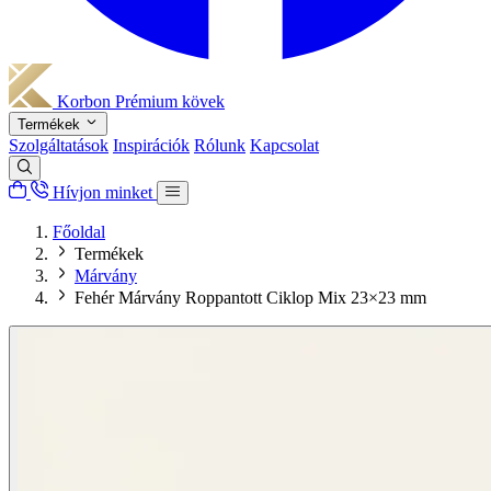
Korbon
Prémium kövek
Termékek
Szolgáltatások
Inspirációk
Rólunk
Kapcsolat
Hívjon minket
Főoldal
Termékek
Márvány
Fehér Márvány Roppantott Ciklop Mix 23×23 mm