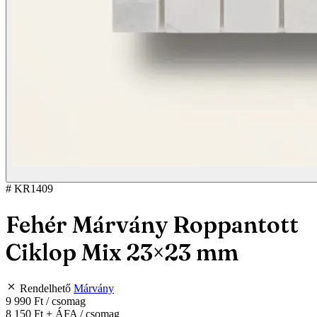
# KR1409
Fehér Márvány Roppantott
Ciklop Mix 23×23 mm
Rendelhető
Márvány
9 990 Ft
/ csomag
8 150 Ft
+ ÁFA / csomag