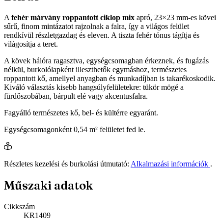
A
fehér márvány roppantott ciklop mix
apró, 23×23 mm-es kövei
sűrű, finom mintázatot rajzolnak a falra, így a világos felület
rendkívül részletgazdag és eleven. A tiszta fehér tónus tágítja és
világosítja a teret.
A kövek hálóra ragasztva, egységcsomagban érkeznek, és fugázás
nélkül, burkolólapként illeszthetők egymáshoz, természetes
roppantott kő, amellyel anyagban és munkadíjban is takarékoskodik.
Kiváló választás kisebb hangsúlyfelületekre: tükör mögé a
fürdőszobában, bárpult elé vagy akcentusfalra.
Fagyálló természetes kő, bel- és kültérre egyaránt.
Egységcsomagonként 0,54 m² felületet fed le.
Részletes kezelési és burkolási útmutató:
Alkalmazási információk
.
Műszaki adatok
Cikkszám
KR1409