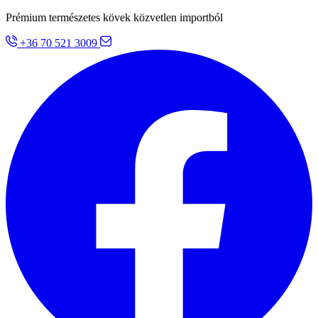
Prémium természetes kövek közvetlen importból
+36 70 521 3009