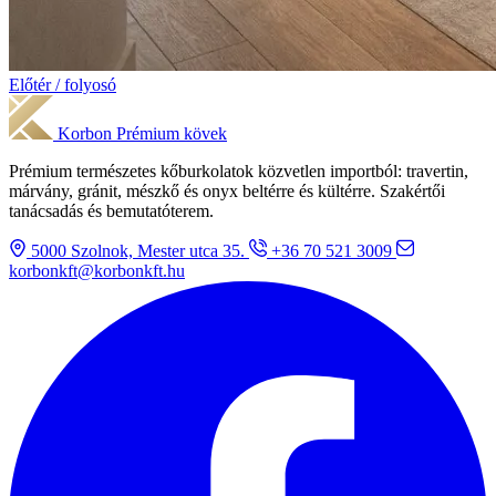
Előtér / folyosó
Korbon
Prémium kövek
Prémium természetes kőburkolatok közvetlen importból: travertin,
márvány, gránit, mészkő és onyx beltérre és kültérre. Szakértői
tanácsadás és bemutatóterem.
5000 Szolnok, Mester utca 35.
+36 70 521 3009
korbonkft@korbonkft.hu