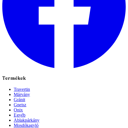
Termékek
Travertin
Márvány
Gránit
Gneisz
Onix
Egyéb
Ablakpárkány
Mosdókagyló