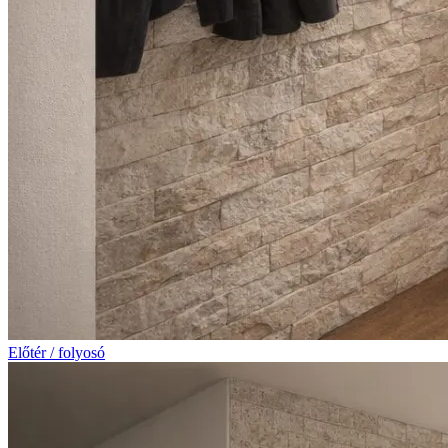
Előtér / folyosó