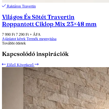
Raktáron
Travertin
Világos És Sötét Travertin
Roppantott Ciklop Mix 23×48 mm
7 990 Ft
7 290 Ft
+ ÁFA
Ajánlatot kérek
Termék megnyitása
További ötletek
Kapcsolódó inspirációk
Előző
Következő