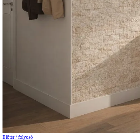
Előtér / folyosó