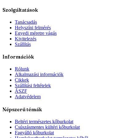
Szolgáltatások
Tanácsadás
Helyszíni felmérés
Egyedi méretre vágás
Kivitelezés
Szállítás
Információk
Rólunk
Alkalmazási információk
Cikkek
Szállítási feltételek
ÁSZF
Adatvédelem
Népszerű témák
Beltéri természetes kőburkolat
Csúszásmentes kültéri kőburkolat
Fagyálló kőburkolat