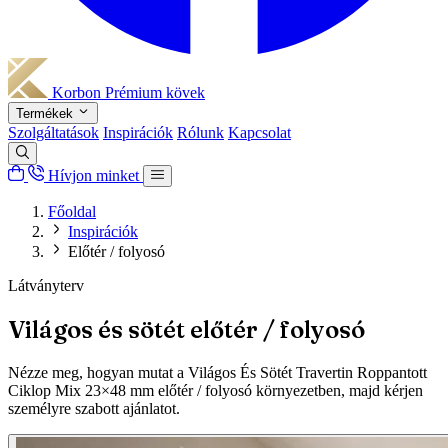
Korbon
Prémium kövek
Termékek
Szolgáltatások
Inspirációk
Rólunk
Kapcsolat
Hívjon minket
Főoldal
Inspirációk
Előtér / folyosó
Látványterv
Világos és sötét előtér / folyosó
Nézze meg, hogyan mutat a Világos És Sötét Travertin Roppantott
Ciklop Mix 23×48 mm előtér / folyosó környezetben, majd kérjen
személyre szabott ajánlatot.