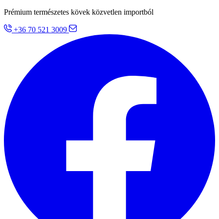
Prémium természetes kövek közvetlen importból
+36 70 521 3009