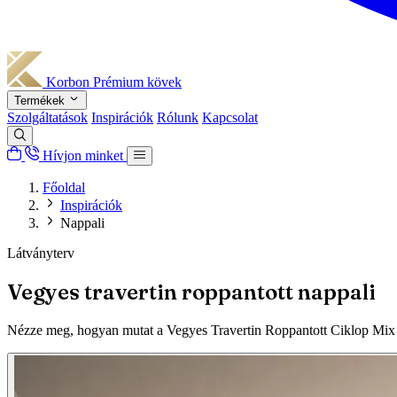
Korbon
Prémium kövek
Termékek
Szolgáltatások
Inspirációk
Rólunk
Kapcsolat
Hívjon minket
Főoldal
Inspirációk
Nappali
Látványterv
Vegyes travertin roppantott nappali
Nézze meg, hogyan mutat a Vegyes Travertin Roppantott Ciklop Mix 