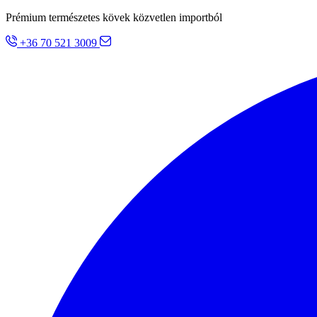
Prémium természetes kövek közvetlen importból
+36 70 521 3009