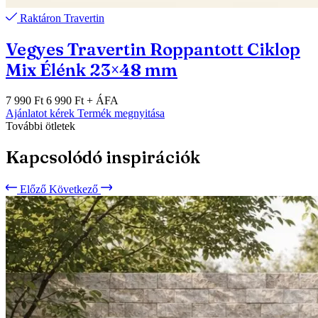
Raktáron
Travertin
Vegyes Travertin Roppantott Ciklop
Mix Élénk 23×48 mm
7 990 Ft
6 990 Ft
+ ÁFA
Ajánlatot kérek
Termék megnyitása
További ötletek
Kapcsolódó inspirációk
Előző
Következő