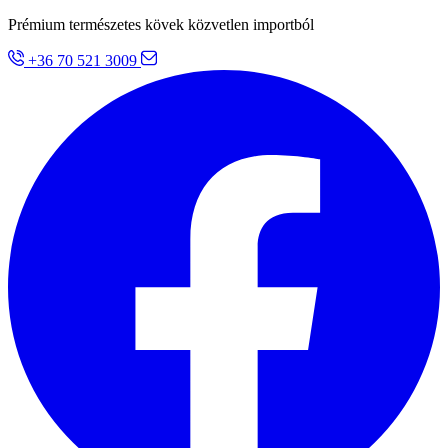
Prémium természetes kövek közvetlen importból
+36 70 521 3009