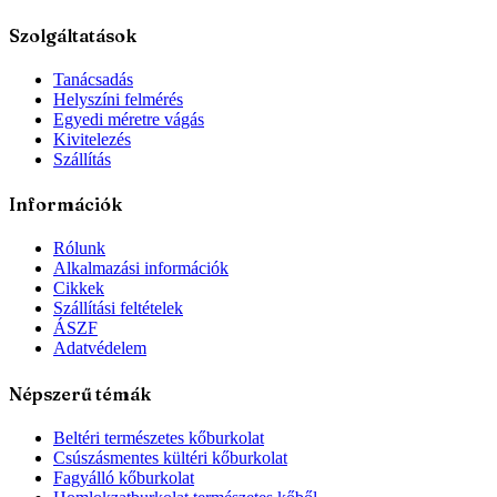
Szolgáltatások
Tanácsadás
Helyszíni felmérés
Egyedi méretre vágás
Kivitelezés
Szállítás
Információk
Rólunk
Alkalmazási információk
Cikkek
Szállítási feltételek
ÁSZF
Adatvédelem
Népszerű témák
Beltéri természetes kőburkolat
Csúszásmentes kültéri kőburkolat
Fagyálló kőburkolat