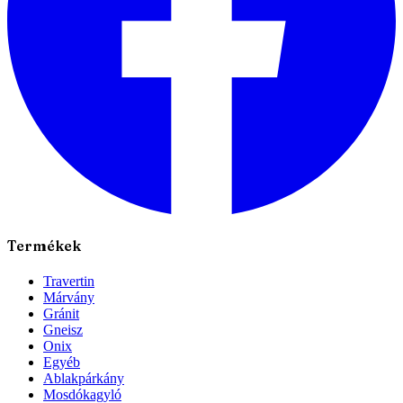
Termékek
Travertin
Márvány
Gránit
Gneisz
Onix
Egyéb
Ablakpárkány
Mosdókagyló