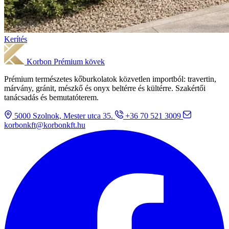
Kerítés
Korbon
Prémium kövek
Prémium természetes kőburkolatok közvetlen importból: travertin,
márvány, gránit, mészkő és onyx beltérre és kültérre. Szakértői
tanácsadás és bemutatóterem.
5000 Szolnok, Mester utca 35.
+36 70 521 3009
korbonkft@korbonkft.hu