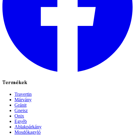
Termékek
Travertin
Márvány
Gránit
Gneisz
Onix
Egyéb
Ablakpárkány
Mosdókagyló