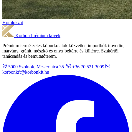
Homlokzat
Korbon
Prémium kövek
Prémium természetes kőburkolatok közvetlen importból: travertin,
márvány, gránit, mészkő és onyx beltérre és kültérre. Szakértői
tanácsadás és bemutatóterem.
5000 Szolnok, Mester utca 35.
+36 70 521 3009
korbonkft@korbonkft.hu