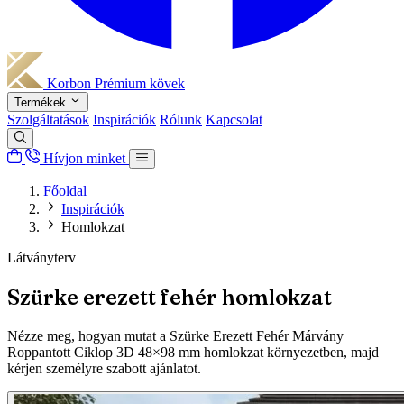
Korbon
Prémium kövek
Termékek
Szolgáltatások
Inspirációk
Rólunk
Kapcsolat
Hívjon minket
Főoldal
Inspirációk
Homlokzat
Látványterv
Szürke erezett fehér homlokzat
Nézze meg, hogyan mutat a Szürke Erezett Fehér Márvány
Roppantott Ciklop 3D 48×98 mm homlokzat környezetben, majd
kérjen személyre szabott ajánlatot.