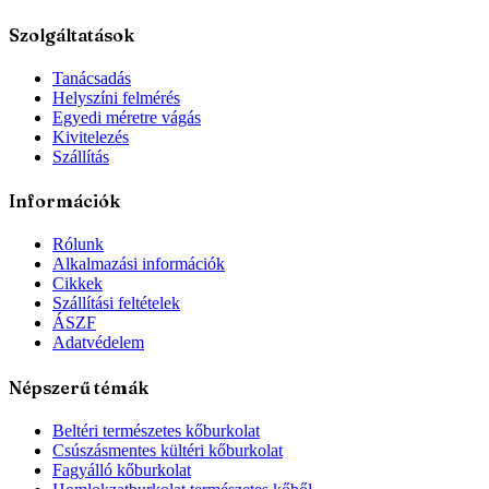
Szolgáltatások
Tanácsadás
Helyszíni felmérés
Egyedi méretre vágás
Kivitelezés
Szállítás
Információk
Rólunk
Alkalmazási információk
Cikkek
Szállítási feltételek
ÁSZF
Adatvédelem
Népszerű témák
Beltéri természetes kőburkolat
Csúszásmentes kültéri kőburkolat
Fagyálló kőburkolat