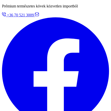
Prémium természetes kövek közvetlen importból
+36 70 521 3009