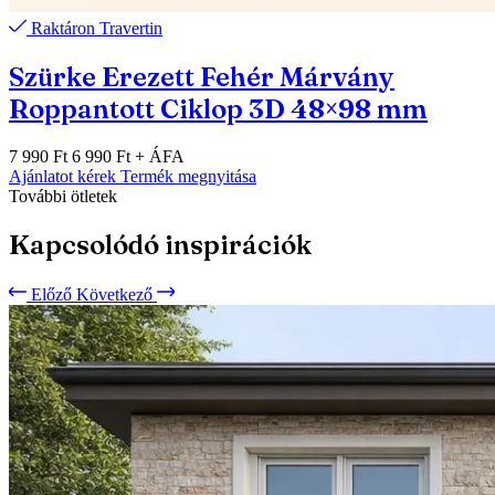
Raktáron
Travertin
Szürke Erezett Fehér Márvány
Roppantott Ciklop 3D 48×98 mm
7 990 Ft
6 990 Ft
+ ÁFA
Ajánlatot kérek
Termék megnyitása
További ötletek
Kapcsolódó inspirációk
Előző
Következő