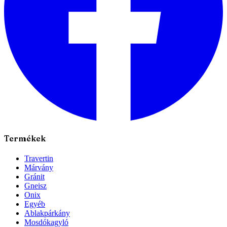
Termékek
Travertin
Márvány
Gránit
Gneisz
Onix
Egyéb
Ablakpárkány
Mosdókagyló