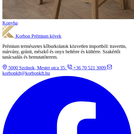
Konyha
Korbon
Prémium kövek
Prémium természetes kőburkolatok közvetlen importból: travertin,
márvány, gránit, mészkő és onyx beltérre és kültérre. Szakértői
tanácsadás és bemutatóterem.
5000 Szolnok, Mester utca 35.
+36 70 521 3009
korbonkft@korbonkft.hu