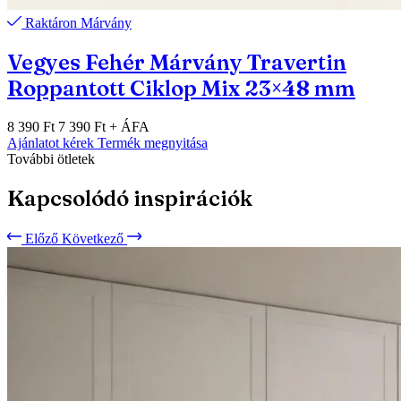
Raktáron
Márvány
Vegyes Fehér Márvány Travertin
Roppantott Ciklop Mix 23×48 mm
8 390 Ft
7 390 Ft
+ ÁFA
Ajánlatot kérek
Termék megnyitása
További ötletek
Kapcsolódó inspirációk
Előző
Következő