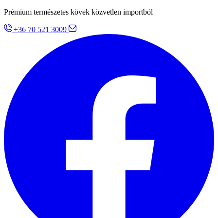
Prémium természetes kövek közvetlen importból
+36 70 521 3009