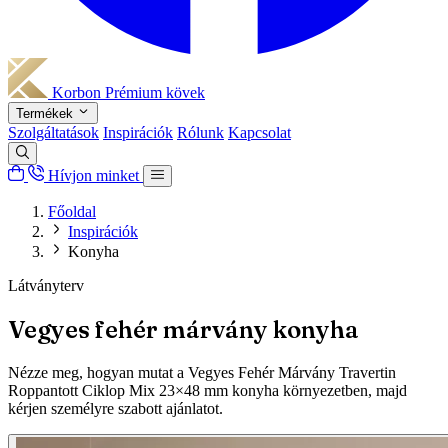
Korbon
Prémium kövek
Termékek
Szolgáltatások
Inspirációk
Rólunk
Kapcsolat
Hívjon minket
Főoldal
Inspirációk
Konyha
Látványterv
Vegyes fehér márvány konyha
Nézze meg, hogyan mutat a Vegyes Fehér Márvány Travertin
Roppantott Ciklop Mix 23×48 mm konyha környezetben, majd
kérjen személyre szabott ajánlatot.