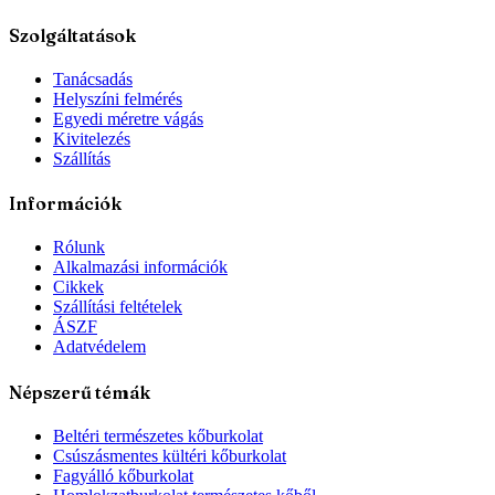
Szolgáltatások
Tanácsadás
Helyszíni felmérés
Egyedi méretre vágás
Kivitelezés
Szállítás
Információk
Rólunk
Alkalmazási információk
Cikkek
Szállítási feltételek
ÁSZF
Adatvédelem
Népszerű témák
Beltéri természetes kőburkolat
Csúszásmentes kültéri kőburkolat
Fagyálló kőburkolat