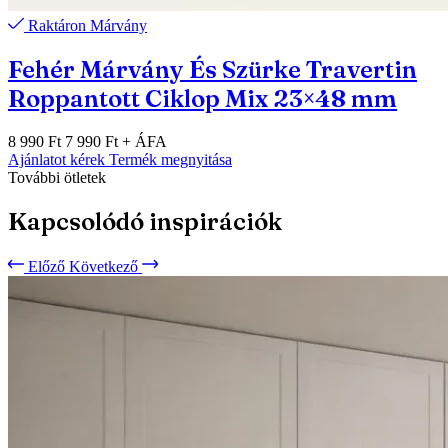
Raktáron
Márvány
Fehér Márvány És Szürke Travertin
Roppantott Ciklop Mix 23×48 mm
8 990 Ft
7 990 Ft
+ ÁFA
Ajánlatot kérek
Termék megnyitása
További ötletek
Kapcsolódó inspirációk
Előző
Következő