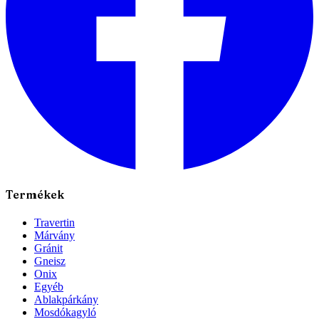
Termékek
Travertin
Márvány
Gránit
Gneisz
Onix
Egyéb
Ablakpárkány
Mosdókagyló