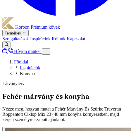
Korbon
Prémium kövek
Termékek
Szolgáltatások
Inspirációk
Rólunk
Kapcsolat
Hívjon minket
Főoldal
Inspirációk
Konyha
Látványterv
Fehér márvány és konyha
Nézze meg, hogyan mutat a Fehér Márvány És Szürke Travertin
Roppantott Ciklop Mix 23×48 mm konyha környezetben, majd
kérjen személyre szabott ajánlatot.