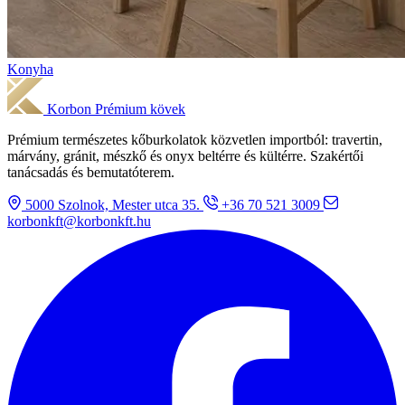
Konyha
Korbon
Prémium kövek
Prémium természetes kőburkolatok közvetlen importból: travertin,
márvány, gránit, mészkő és onyx beltérre és kültérre. Szakértői
tanácsadás és bemutatóterem.
5000 Szolnok, Mester utca 35.
+36 70 521 3009
korbonkft@korbonkft.hu