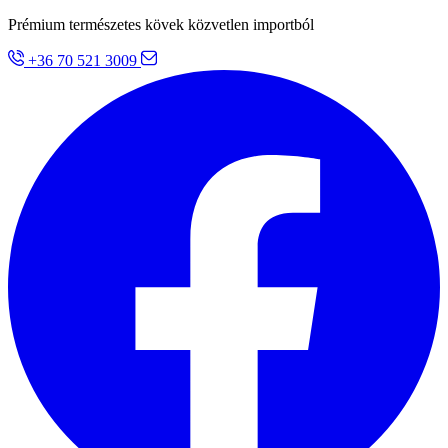
Prémium természetes kövek közvetlen importból
+36 70 521 3009