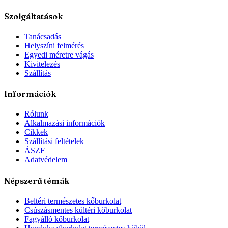
Szolgáltatások
Tanácsadás
Helyszíni felmérés
Egyedi méretre vágás
Kivitelezés
Szállítás
Információk
Rólunk
Alkalmazási információk
Cikkek
Szállítási feltételek
ÁSZF
Adatvédelem
Népszerű témák
Beltéri természetes kőburkolat
Csúszásmentes kültéri kőburkolat
Fagyálló kőburkolat