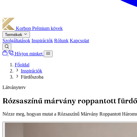
Korbon
Prémium kövek
Termékek
Szolgáltatások
Inspirációk
Rólunk
Kapcsolat
Hívjon minket
Főoldal
Inspirációk
Fürdőszoba
Látványterv
Rózsaszínű márvány roppantott fürd
Nézze meg, hogyan mutat a Rózsaszínű Márvány Roppantott Háromszö