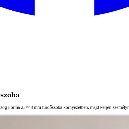
őszoba
g Forma 23×48 mm fürdőszoba környezetben, majd kérjen személyre s