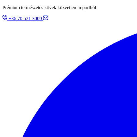
Prémium természetes kövek közvetlen importból
+36 70 521 3009