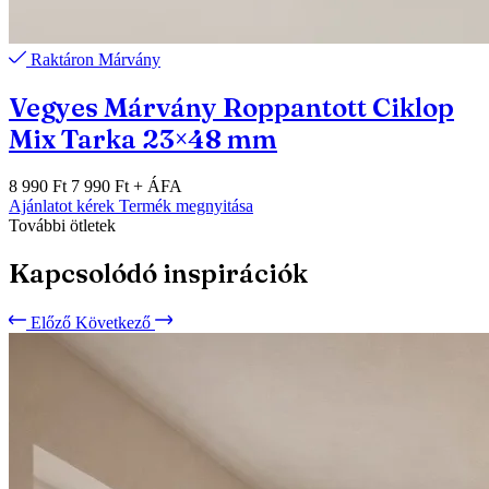
Raktáron
Márvány
Vegyes Márvány Roppantott Ciklop
Mix Tarka 23×48 mm
8 990 Ft
7 990 Ft
+ ÁFA
Ajánlatot kérek
Termék megnyitása
További ötletek
Kapcsolódó inspirációk
Előző
Következő