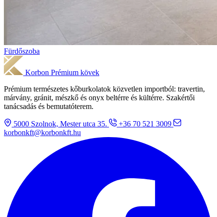
Fürdőszoba
Korbon
Prémium kövek
Prémium természetes kőburkolatok közvetlen importból: travertin,
márvány, gránit, mészkő és onyx beltérre és kültérre. Szakértői
tanácsadás és bemutatóterem.
5000 Szolnok, Mester utca 35.
+36 70 521 3009
korbonkft@korbonkft.hu