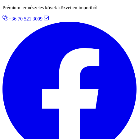
Prémium természetes kövek közvetlen importból
+36 70 521 3009