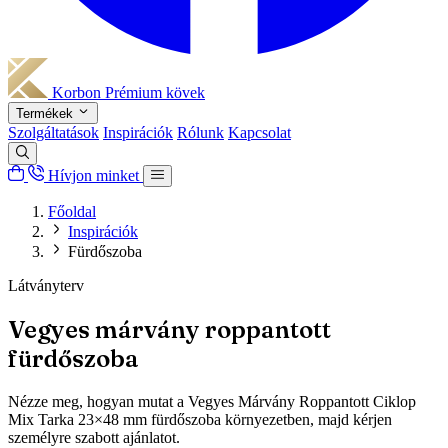
Korbon
Prémium kövek
Termékek
Szolgáltatások
Inspirációk
Rólunk
Kapcsolat
Hívjon minket
Főoldal
Inspirációk
Fürdőszoba
Látványterv
Vegyes márvány roppantott
fürdőszoba
Nézze meg, hogyan mutat a Vegyes Márvány Roppantott Ciklop
Mix Tarka 23×48 mm fürdőszoba környezetben, majd kérjen
személyre szabott ajánlatot.