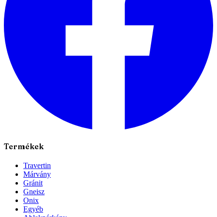
Termékek
Travertin
Márvány
Gránit
Gneisz
Onix
Egyéb