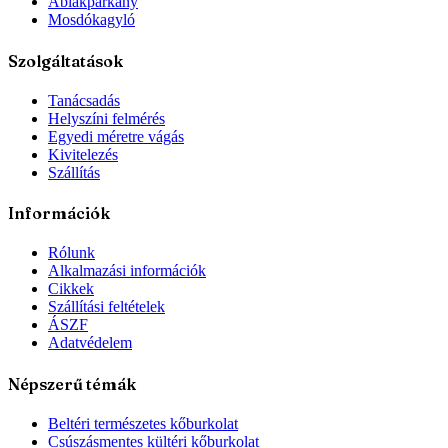
Ablakpárkány
Mosdókagyló
Szolgáltatások
Tanácsadás
Helyszíni felmérés
Egyedi méretre vágás
Kivitelezés
Szállítás
Információk
Rólunk
Alkalmazási információk
Cikkek
Szállítási feltételek
ÁSZF
Adatvédelem
Népszerű témák
Beltéri természetes kőburkolat
Csúszásmentes kültéri kőburkolat