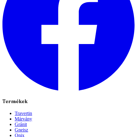
Termékek
Travertin
Márvány
Gránit
Gneisz
Onix