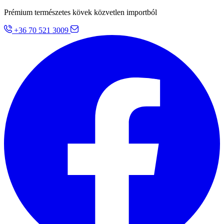
Prémium természetes kövek közvetlen importból
+36 70 521 3009