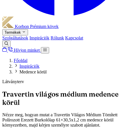
Korbon
Prémium kövek
Termékek
Szolgáltatások
Inspirációk
Rólunk
Kapcsolat
Hívjon minket
Főoldal
Inspirációk
Medence körül
Látványterv
Travertin világos médium medence
körül
Nézze meg, hogyan mutat a Travertin Világos Médium Tömített
Polírozott Erezett Burkolólap 61×30,5x1,2 cm medence körül
környezetben, majd kérjen személyre szabott ajánlatot.