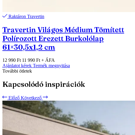
Raktáron
Travertin
Travertin Világos Médium Tömített
Polírozott Erezett Burkolólap
61×30,5x1,2 cm
12 990 Ft
11 990 Ft
+ ÁFA
Ajánlatot kérek
Termék megnyitása
További ötletek
Kapcsolódó inspirációk
Előző
Következő