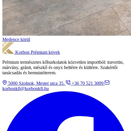
Medence körül
Korbon
Prémium kövek
Prémium természetes kőburkolatok közvetlen importból: travertin,
márvány, gránit, mészkő és onyx beltérre és kültérre. Szakértői
tanácsadás és bemutatóterem.
5000 Szolnok, Mester utca 35.
+36 70 521 3009
korbonkft@korbonkft.hu