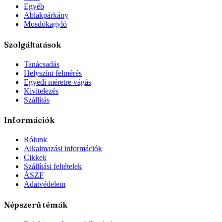
Egyéb
Ablakpárkány
Mosdókagyló
Szolgáltatások
Tanácsadás
Helyszíni felmérés
Egyedi méretre vágás
Kivitelezés
Szállítás
Információk
Rólunk
Alkalmazási információk
Cikkek
Szállítási feltételek
ÁSZF
Adatvédelem
Népszerű témák