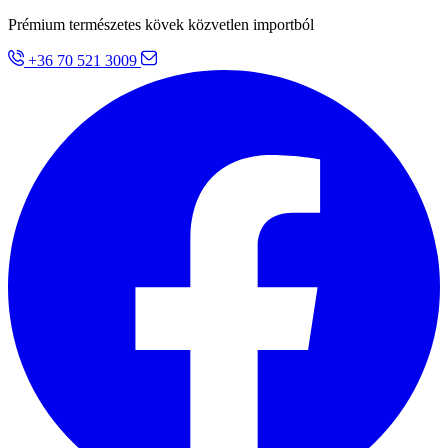
Prémium természetes kövek közvetlen importból
+36 70 521 3009