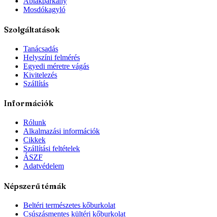
Ablakpárkány
Mosdókagyló
Szolgáltatások
Tanácsadás
Helyszíni felmérés
Egyedi méretre vágás
Kivitelezés
Szállítás
Információk
Rólunk
Alkalmazási információk
Cikkek
Szállítási feltételek
ÁSZF
Adatvédelem
Népszerű témák
Beltéri természetes kőburkolat
Csúszásmentes kültéri kőburkolat