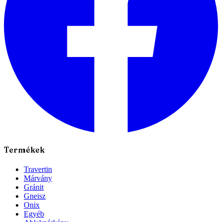
Termékek
Travertin
Márvány
Gránit
Gneisz
Onix
Egyéb