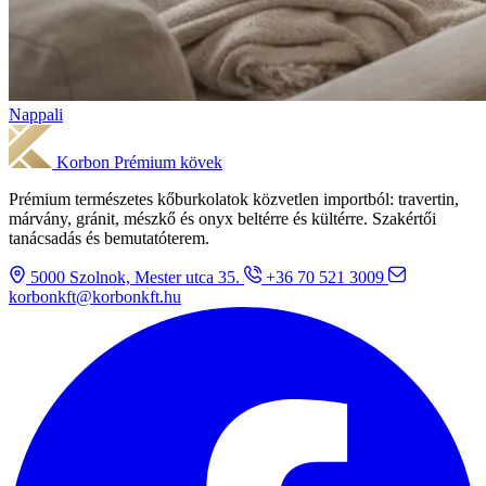
Nappali
Korbon
Prémium kövek
Prémium természetes kőburkolatok közvetlen importból: travertin,
márvány, gránit, mészkő és onyx beltérre és kültérre. Szakértői
tanácsadás és bemutatóterem.
5000 Szolnok, Mester utca 35.
+36 70 521 3009
korbonkft@korbonkft.hu