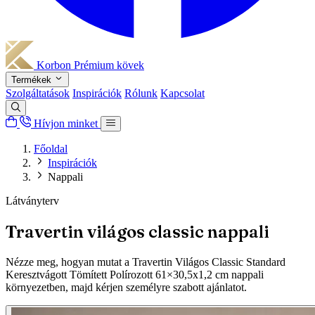
Korbon
Prémium kövek
Termékek
Szolgáltatások
Inspirációk
Rólunk
Kapcsolat
Hívjon minket
Főoldal
Inspirációk
Nappali
Látványterv
Travertin világos classic nappali
Nézze meg, hogyan mutat a Travertin Világos Classic Standard
Keresztvágott Tömített Polírozott 61×30,5x1,2 cm nappali
környezetben, majd kérjen személyre szabott ajánlatot.