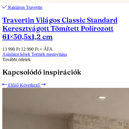
Raktáron
Travertin
Travertin Világos Classic Standard
Keresztvágott Tömített Polírozott
61×30,5x1,2 cm
13 990 Ft
12 990 Ft
+ ÁFA
Ajánlatot kérek
Termék megnyitása
További ötletek
Kapcsolódó inspirációk
Előző
Következő