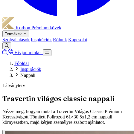
Korbon
Prémium kövek
Termékek
Szolgáltatások
Inspirációk
Rólunk
Kapcsolat
Hívjon minket
Főoldal
Inspirációk
Nappali
Látványterv
Travertin világos classic nappali
Nézze meg, hogyan mutat a Travertin Világos Classic Prémium
Keresztvágott Tömített Polírozott 61×30,5x1,2 cm nappali
környezetben, majd kérjen személyre szabott ajánlatot.