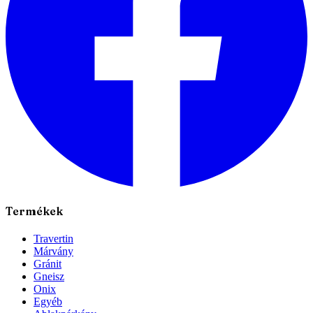
Termékek
Travertin
Márvány
Gránit
Gneisz
Onix
Egyéb