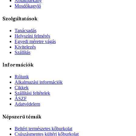
Ablakpárkány
Mosdókagyló
Szolgáltatások
Tanácsadás
Helyszíni felmérés
Egyedi méretre vágás
Kivitelezés
Szállítás
Információk
Rólunk
Alkalmazási információk
Cikkek
Szállítási feltételek
ÁSZF
Adatvédelem
Népszerű témák
Beltéri természetes kőburkolat
Csúszásmentes kültéri kőburkolat