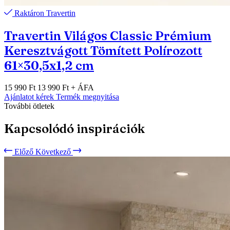
Raktáron
Travertin
Travertin Világos Classic Prémium
Keresztvágott Tömített Polírozott
61×30,5x1,2 cm
15 990 Ft
13 990 Ft
+ ÁFA
Ajánlatot kérek
Termék megnyitása
További ötletek
Kapcsolódó inspirációk
Előző
Következő