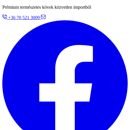
Prémium természetes kövek közvetlen importból
+36 70 521 3009