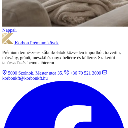
Nappali
Korbon
Prémium kövek
Prémium természetes kőburkolatok közvetlen importból: travertin,
márvány, gránit, mészkő és onyx beltérre és kültérre. Szakértői
tanácsadás és bemutatóterem.
5000 Szolnok, Mester utca 35.
+36 70 521 3009
korbonkft@korbonkft.hu