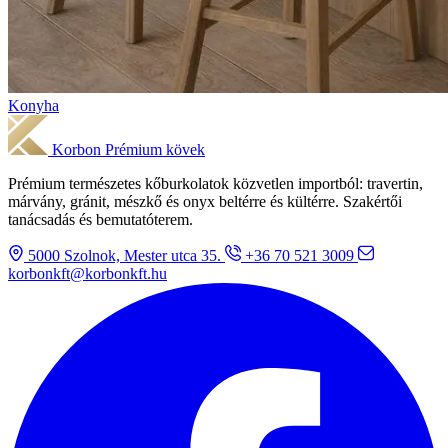
Konyha
Korbon
Prémium kövek
Prémium természetes kőburkolatok közvetlen importból: travertin,
márvány, gránit, mészkő és onyx beltérre és kültérre. Szakértői
tanácsadás és bemutatóterem.
5000 Szolnok, Mester utca 35.
+36 70 521 3009
korbonkft@korbonkft.hu