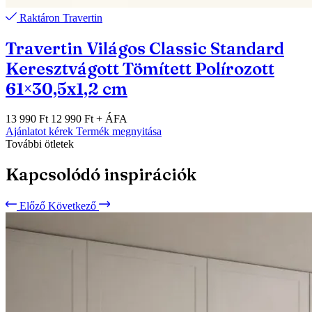
Raktáron
Travertin
Travertin Világos Classic Standard
Keresztvágott Tömített Polírozott
61×30,5x1,2 cm
13 990 Ft
12 990 Ft
+ ÁFA
Ajánlatot kérek
Termék megnyitása
További ötletek
Kapcsolódó inspirációk
Előző
Következő