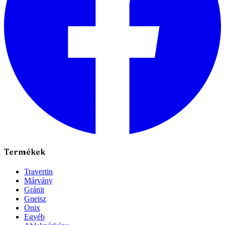
Termékek
Travertin
Márvány
Gránit
Gneisz
Onix
Egyéb