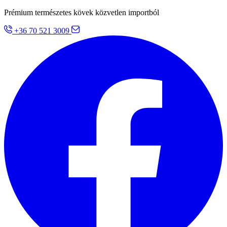
Prémium természetes kövek közvetlen importból
+36 70 521 3009