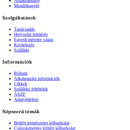
Ablakpárkány
Mosdókagyló
Szolgáltatások
Tanácsadás
Helyszíni felmérés
Egyedi méretre vágás
Kivitelezés
Szállítás
Információk
Rólunk
Alkalmazási információk
Cikkek
Szállítási feltételek
ÁSZF
Adatvédelem
Népszerű témák
Beltéri természetes kőburkolat
Csúszásmentes kültéri kőburkolat