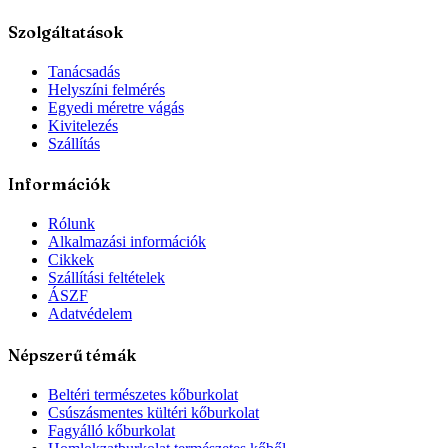
Szolgáltatások
Tanácsadás
Helyszíni felmérés
Egyedi méretre vágás
Kivitelezés
Szállítás
Információk
Rólunk
Alkalmazási információk
Cikkek
Szállítási feltételek
ÁSZF
Adatvédelem
Népszerű témák
Beltéri természetes kőburkolat
Csúszásmentes kültéri kőburkolat
Fagyálló kőburkolat