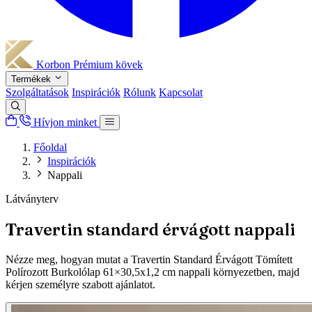
Korbon
Prémium kövek
Termékek
Szolgáltatások
Inspirációk
Rólunk
Kapcsolat
Hívjon minket
Főoldal
Inspirációk
Nappali
Látványterv
Travertin standard érvágott nappali
Nézze meg, hogyan mutat a Travertin Standard Érvágott Tömített
Polírozott Burkolólap 61×30,5x1,2 cm nappali környezetben, majd
kérjen személyre szabott ajánlatot.