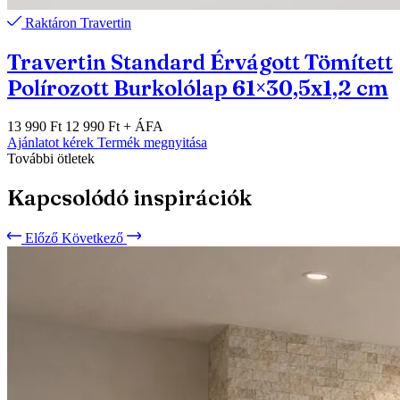
Raktáron
Travertin
Travertin Standard Érvágott Tömített
Polírozott Burkolólap 61×30,5x1,2 cm
13 990 Ft
12 990 Ft
+ ÁFA
Ajánlatot kérek
Termék megnyitása
További ötletek
Kapcsolódó inspirációk
Előző
Következő