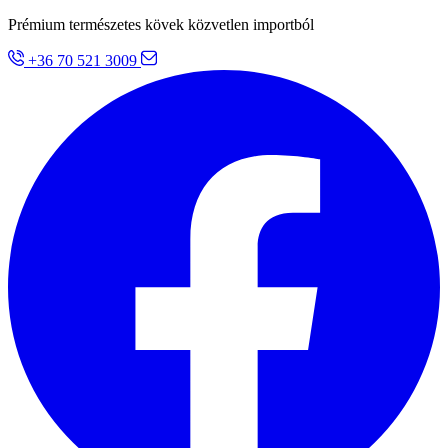
Prémium természetes kövek közvetlen importból
+36 70 521 3009