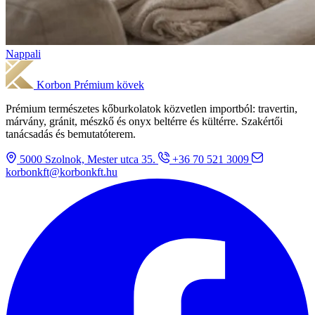
Nappali
Korbon
Prémium kövek
Prémium természetes kőburkolatok közvetlen importból: travertin,
márvány, gránit, mészkő és onyx beltérre és kültérre. Szakértői
tanácsadás és bemutatóterem.
5000 Szolnok, Mester utca 35.
+36 70 521 3009
korbonkft@korbonkft.hu