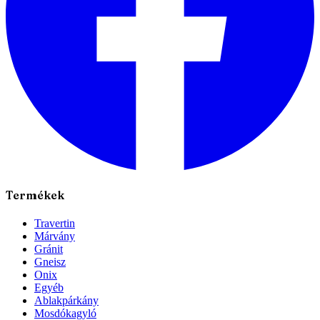
Termékek
Travertin
Márvány
Gránit
Gneisz
Onix
Egyéb
Ablakpárkány
Mosdókagyló