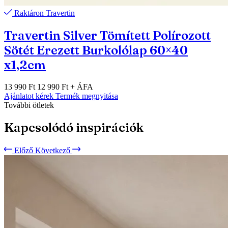
Raktáron
Travertin
Travertin Silver Tömített Polírozott
Sötét Erezett Burkolólap 60×40
x1,2cm
13 990 Ft
12 990 Ft
+ ÁFA
Ajánlatot kérek
Termék megnyitása
További ötletek
Kapcsolódó inspirációk
Előző
Következő