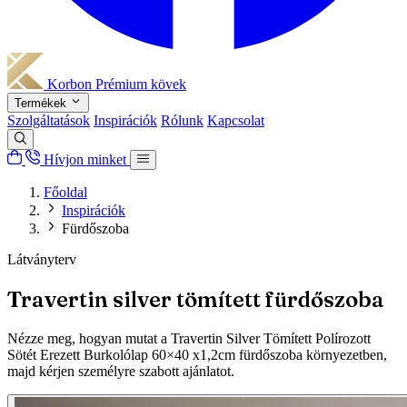
Korbon
Prémium kövek
Termékek
Szolgáltatások
Inspirációk
Rólunk
Kapcsolat
Hívjon minket
Főoldal
Inspirációk
Fürdőszoba
Látványterv
Travertin silver tömített fürdőszoba
Nézze meg, hogyan mutat a Travertin Silver Tömített Polírozott
Sötét Erezett Burkolólap 60×40 x1,2cm fürdőszoba környezetben,
majd kérjen személyre szabott ajánlatot.