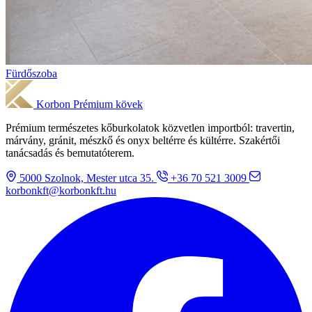
Fürdőszoba
Korbon
Prémium kövek
Prémium természetes kőburkolatok közvetlen importból: travertin,
márvány, gránit, mészkő és onyx beltérre és kültérre. Szakértői
tanácsadás és bemutatóterem.
5000 Szolnok, Mester utca 35.
+36 70 521 3009
korbonkft@korbonkft.hu