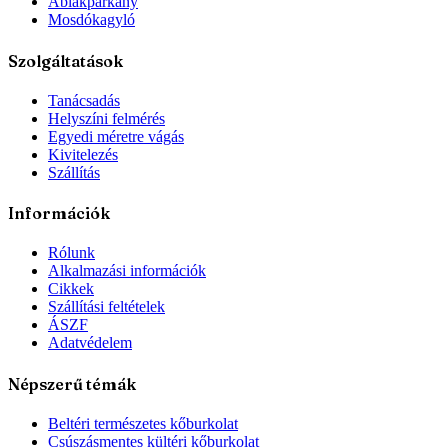
Ablakpárkány
Mosdókagyló
Szolgáltatások
Tanácsadás
Helyszíni felmérés
Egyedi méretre vágás
Kivitelezés
Szállítás
Információk
Rólunk
Alkalmazási információk
Cikkek
Szállítási feltételek
ÁSZF
Adatvédelem
Népszerű témák
Beltéri természetes kőburkolat
Csúszásmentes kültéri kőburkolat