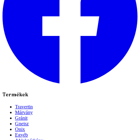
Termékek
Travertin
Márvány
Gránit
Gneisz
Onix
Egyéb