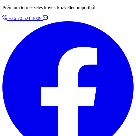
Prémium természetes kövek közvetlen importból
+36 70 521 3009