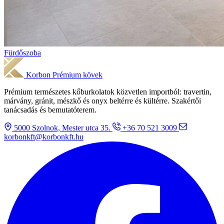
Fürdőszoba
Korbon
Prémium kövek
Prémium természetes kőburkolatok közvetlen importból: travertin,
márvány, gránit, mészkő és onyx beltérre és kültérre. Szakértői
tanácsadás és bemutatóterem.
5000 Szolnok, Mester utca 35.
+36 70 521 3009
korbonkft@korbonkft.hu