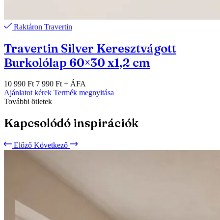
Raktáron
Travertin
Travertin Silver Keresztvágott
Burkolólap 60×30 x1,2 cm
10 990 Ft
7 990 Ft
+ ÁFA
Ajánlatot kérek
Termék megnyitása
További ötletek
Kapcsolódó inspirációk
Előző
Következő