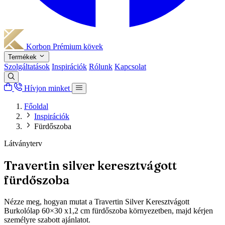
Korbon
Prémium kövek
Termékek
Szolgáltatások
Inspirációk
Rólunk
Kapcsolat
Hívjon minket
Főoldal
Inspirációk
Fürdőszoba
Látványterv
Travertin silver keresztvágott
fürdőszoba
Nézze meg, hogyan mutat a Travertin Silver Keresztvágott
Burkolólap 60×30 x1,2 cm fürdőszoba környezetben, majd kérjen
személyre szabott ajánlatot.