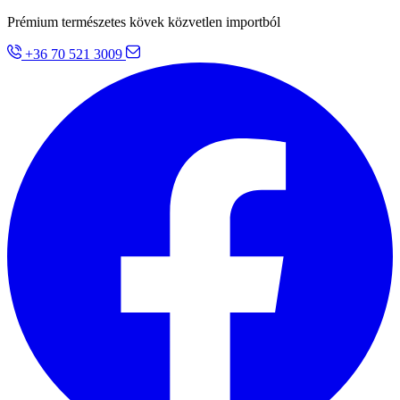
Prémium természetes kövek közvetlen importból
+36 70 521 3009