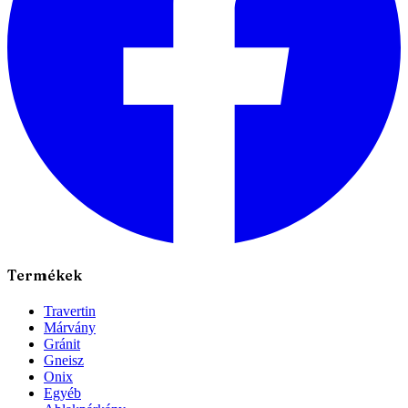
Termékek
Travertin
Márvány
Gránit
Gneisz
Onix
Egyéb