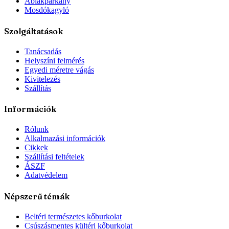
Ablakpárkány
Mosdókagyló
Szolgáltatások
Tanácsadás
Helyszíni felmérés
Egyedi méretre vágás
Kivitelezés
Szállítás
Információk
Rólunk
Alkalmazási információk
Cikkek
Szállítási feltételek
ÁSZF
Adatvédelem
Népszerű témák
Beltéri természetes kőburkolat
Csúszásmentes kültéri kőburkolat