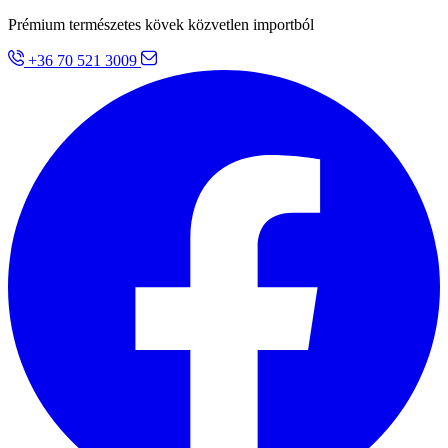
Prémium természetes kövek közvetlen importból
+36 70 521 3009