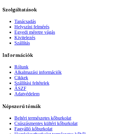
Szolgáltatások
Tanácsadás
Helyszíni felmérés
Egyedi méretre vágás
Kivitelezés
Szállítás
Információk
Rólunk
Alkalmazási információk
Cikkek
Szállítási feltételek
ÁSZF
Adatvédelem
Népszerű témák
Beltéri természetes kőburkolat
Csúszásmentes kültéri kőburkolat
Fagyálló kőburkolat