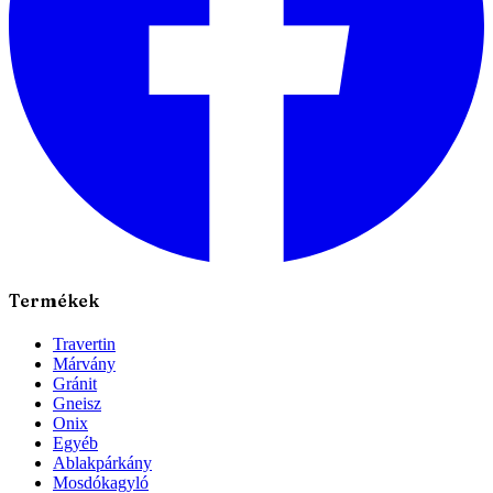
Termékek
Travertin
Márvány
Gránit
Gneisz
Onix
Egyéb
Ablakpárkány
Mosdókagyló