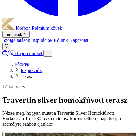
Korbon
Prémium kövek
Termékek
Szolgáltatások
Inspirációk
Rólunk
Kapcsolat
Hívjon minket
Főoldal
Inspirációk
Terasz
Látványterv
Travertin silver homokfúvott terasz
Nézze meg, hogyan mutat a Travertin Silver Homokfúvott
Burkolólap 15,2×30,5x3 cm terasz környezetben, majd kérjen
személyre szabott ajánlatot.