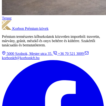
Terasz
Korbon
Prémium kövek
Prémium természetes kőburkolatok közvetlen importból: travertin,
márvány, gránit, mészkő és onyx beltérre és kültérre. Szakértői
tanácsadás és bemutatóterem.
5000 Szolnok, Mester utca 35.
+36 70 521 3009
korbonkft@korbonkft.hu