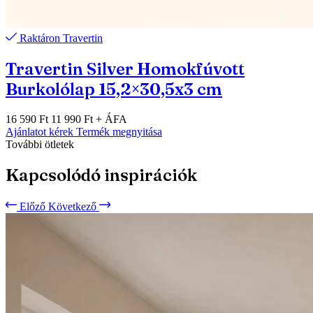
Raktáron
Travertin
Travertin Silver Homokfúvott
Burkolólap 15,2×30,5x3 cm
16 590 Ft
11 990 Ft
+ ÁFA
Ajánlatot kérek
Termék megnyitása
További ötletek
Kapcsolódó inspirációk
Előző
Következő