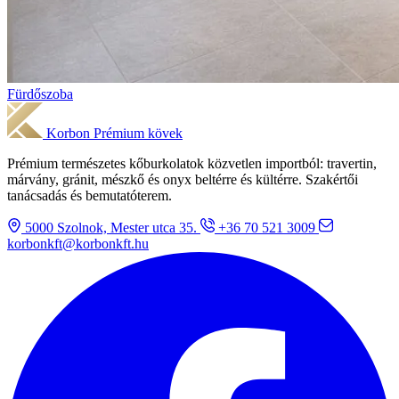
Fürdőszoba
Korbon
Prémium kövek
Prémium természetes kőburkolatok közvetlen importból: travertin,
márvány, gránit, mészkő és onyx beltérre és kültérre. Szakértői
tanácsadás és bemutatóterem.
5000 Szolnok, Mester utca 35.
+36 70 521 3009
korbonkft@korbonkft.hu