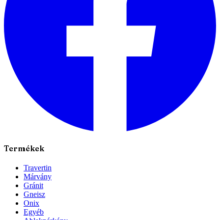
Termékek
Travertin
Márvány
Gránit
Gneisz
Onix
Egyéb