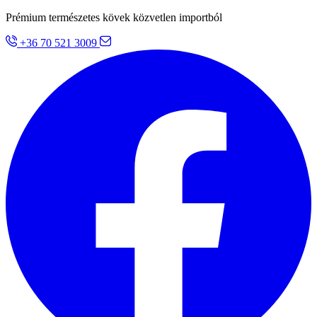
Prémium természetes kövek közvetlen importból
+36 70 521 3009