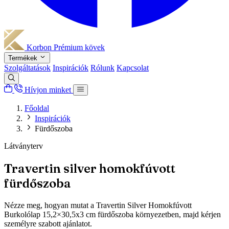
Korbon
Prémium kövek
Termékek
Szolgáltatások
Inspirációk
Rólunk
Kapcsolat
Hívjon minket
Főoldal
Inspirációk
Fürdőszoba
Látványterv
Travertin silver homokfúvott
fürdőszoba
Nézze meg, hogyan mutat a Travertin Silver Homokfúvott
Burkolólap 15,2×30,5x3 cm fürdőszoba környezetben, majd kérjen
személyre szabott ajánlatot.