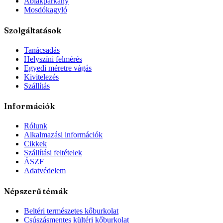
Ablakpárkány
Mosdókagyló
Szolgáltatások
Tanácsadás
Helyszíni felmérés
Egyedi méretre vágás
Kivitelezés
Szállítás
Információk
Rólunk
Alkalmazási információk
Cikkek
Szállítási feltételek
ÁSZF
Adatvédelem
Népszerű témák
Beltéri természetes kőburkolat
Csúszásmentes kültéri kőburkolat