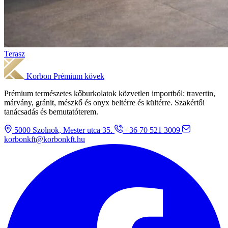
Terasz
Korbon
Prémium kövek
Prémium természetes kőburkolatok közvetlen importból: travertin,
márvány, gránit, mészkő és onyx beltérre és kültérre. Szakértői
tanácsadás és bemutatóterem.
5000 Szolnok, Mester utca 35.
+36 70 521 3009
korbonkft@korbonkft.hu