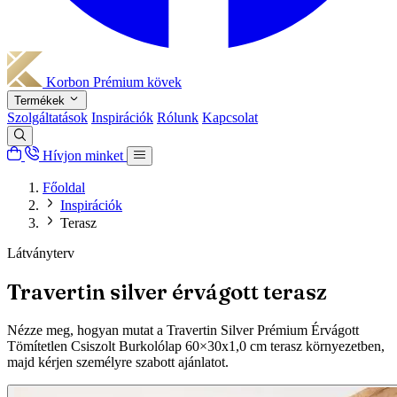
Korbon
Prémium kövek
Termékek
Szolgáltatások
Inspirációk
Rólunk
Kapcsolat
Hívjon minket
Főoldal
Inspirációk
Terasz
Látványterv
Travertin silver érvágott terasz
Nézze meg, hogyan mutat a Travertin Silver Prémium Érvágott
Tömítetlen Csiszolt Burkolólap 60×30x1,0 cm terasz környezetben,
majd kérjen személyre szabott ajánlatot.