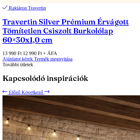
Raktáron
Travertin
Travertin Silver Prémium Érvágott
Tömítetlen Csiszolt Burkolólap
60×30x1,0 cm
13 990 Ft
12 990 Ft
+ ÁFA
Ajánlatot kérek
Termék megnyitása
További ötletek
Kapcsolódó inspirációk
Előző
Következő