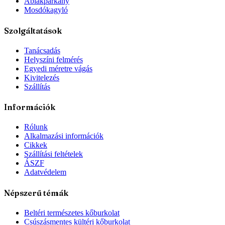
Ablakpárkány
Mosdókagyló
Szolgáltatások
Tanácsadás
Helyszíni felmérés
Egyedi méretre vágás
Kivitelezés
Szállítás
Információk
Rólunk
Alkalmazási információk
Cikkek
Szállítási feltételek
ÁSZF
Adatvédelem
Népszerű témák
Beltéri természetes kőburkolat
Csúszásmentes kültéri kőburkolat