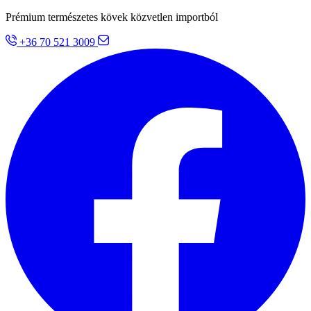
Prémium természetes kövek közvetlen importból
+36 70 521 3009