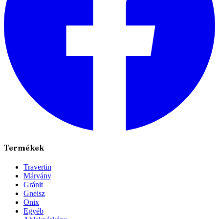
Termékek
Travertin
Márvány
Gránit
Gneisz
Onix
Egyéb