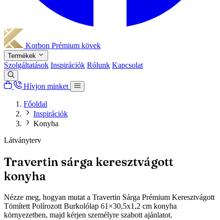
Korbon
Prémium kövek
Termékek
Szolgáltatások
Inspirációk
Rólunk
Kapcsolat
Hívjon minket
Főoldal
Inspirációk
Konyha
Látványterv
Travertin sárga keresztvágott
konyha
Nézze meg, hogyan mutat a Travertin Sárga Prémium Keresztvágott
Tömített Polírozott Burkolólap 61×30,5x1,2 cm konyha
környezetben, majd kérjen személyre szabott ajánlatot.