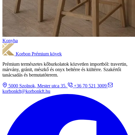
Konyha
Korbon
Prémium kövek
Prémium természetes kőburkolatok közvetlen importból: travertin,
márvány, gránit, mészkő és onyx beltérre és kültérre. Szakértői
tanácsadás és bemutatóterem.
5000 Szolnok, Mester utca 35.
+36 70 521 3009
korbonkft@korbonkft.hu