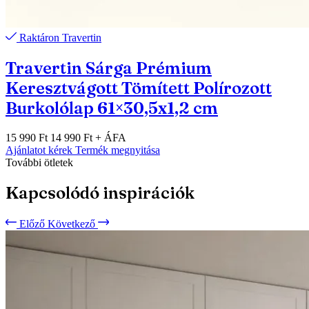
Raktáron
Travertin
Travertin Sárga Prémium
Keresztvágott Tömített Polírozott
Burkolólap 61×30,5x1,2 cm
15 990 Ft
14 990 Ft
+ ÁFA
Ajánlatot kérek
Termék megnyitása
További ötletek
Kapcsolódó inspirációk
Előző
Következő