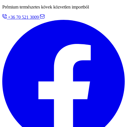
Prémium természetes kövek közvetlen importból
+36 70 521 3009