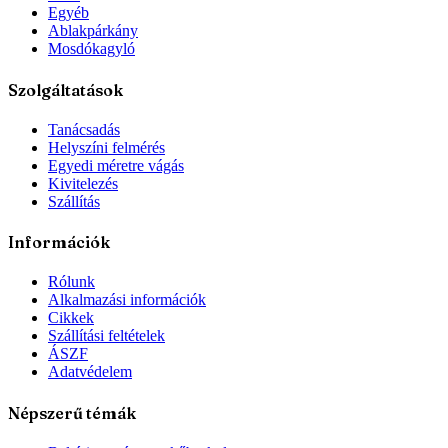
Egyéb
Ablakpárkány
Mosdókagyló
Szolgáltatások
Tanácsadás
Helyszíni felmérés
Egyedi méretre vágás
Kivitelezés
Szállítás
Információk
Rólunk
Alkalmazási információk
Cikkek
Szállítási feltételek
ÁSZF
Adatvédelem
Népszerű témák