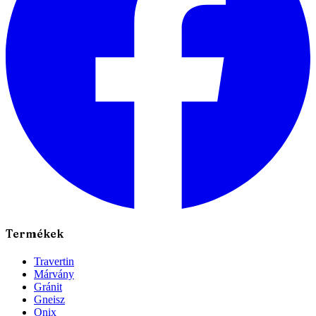
Termékek
Travertin
Márvány
Gránit
Gneisz
Onix