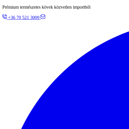
Prémium természetes kövek közvetlen importból
+36 70 521 3009