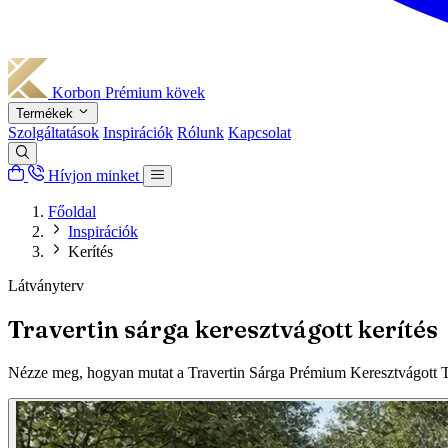
Korbon
Prémium kövek
Termékek
Szolgáltatások
Inspirációk
Rólunk
Kapcsolat
Hívjon minket
Főoldal
Inspirációk
Kerítés
Látványterv
Travertin sárga keresztvágott kerítés
Nézze meg, hogyan mutat a Travertin Sárga Prémium Keresztvágott Töm