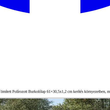
ített Polírozott Burkolólap 61×30,5x1,2 cm kerítés környezetben, maj