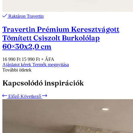
Raktáron
Travertin
Travertin Prémium Keresztvágott
Tömített Csiszolt Burkolólap
60×30x2,0 cm
16 990 Ft
15 990 Ft
+ ÁFA
Ajánlatot kérek
Termék megnyitása
További ötletek
Kapcsolódó inspirációk
Előző
Következő