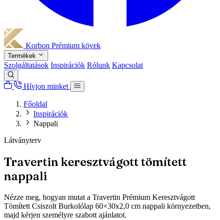
Korbon
Prémium kövek
Termékek
Szolgáltatások
Inspirációk
Rólunk
Kapcsolat
Hívjon minket
Főoldal
Inspirációk
Nappali
Látványterv
Travertin keresztvágott tömített
nappali
Nézze meg, hogyan mutat a Travertin Prémium Keresztvágott
Tömített Csiszolt Burkolólap 60×30x2,0 cm nappali környezetben,
majd kérjen személyre szabott ajánlatot.