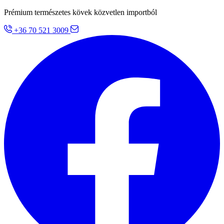
Prémium természetes kövek közvetlen importból
+36 70 521 3009