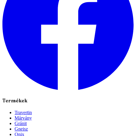
Termékek
Travertin
Márvány
Gránit
Gneisz
Onix