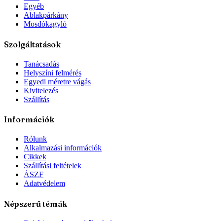
Egyéb
Ablakpárkány
Mosdókagyló
Szolgáltatások
Tanácsadás
Helyszíni felmérés
Egyedi méretre vágás
Kivitelezés
Szállítás
Információk
Rólunk
Alkalmazási információk
Cikkek
Szállítási feltételek
ÁSZF
Adatvédelem
Népszerű témák