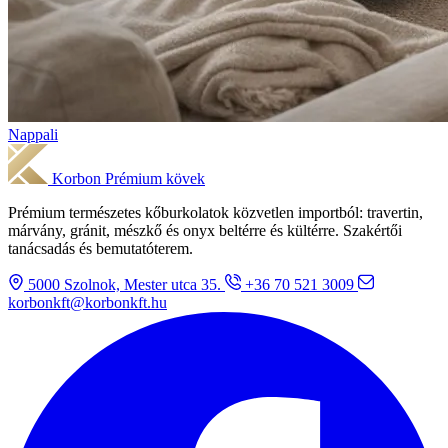
Nappali
Korbon
Prémium kövek
Prémium természetes kőburkolatok közvetlen importból: travertin,
márvány, gránit, mészkő és onyx beltérre és kültérre. Szakértői
tanácsadás és bemutatóterem.
5000 Szolnok, Mester utca 35.
+36 70 521 3009
korbonkft@korbonkft.hu