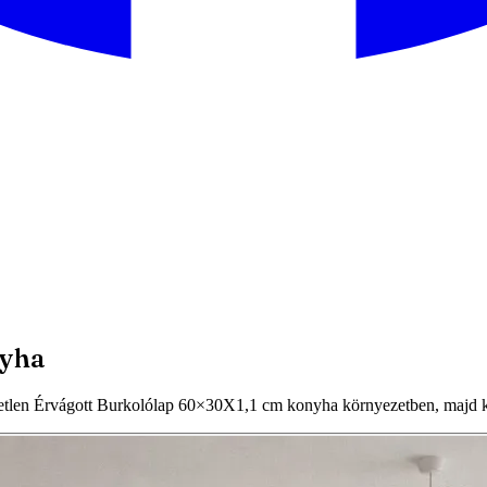
nyha
len Érvágott Burkolólap 60×30X1,1 cm konyha környezetben, majd kér