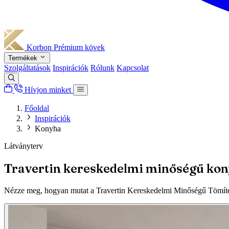
Korbon
Prémium kövek
Termékek
Szolgáltatások
Inspirációk
Rólunk
Kapcsolat
Hívjon minket
Főoldal
Inspirációk
Konyha
Látványterv
Travertin kereskedelmi minőségű ko
Nézze meg, hogyan mutat a Travertin Kereskedelmi Minőségű Tömítet