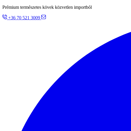
Prémium természetes kövek közvetlen importból
+36 70 521 3009