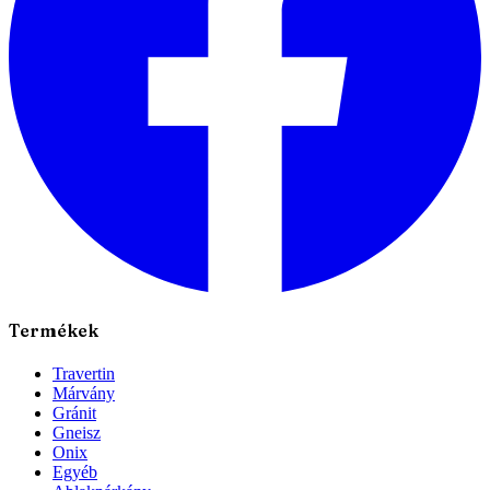
Termékek
Travertin
Márvány
Gránit
Gneisz
Onix
Egyéb