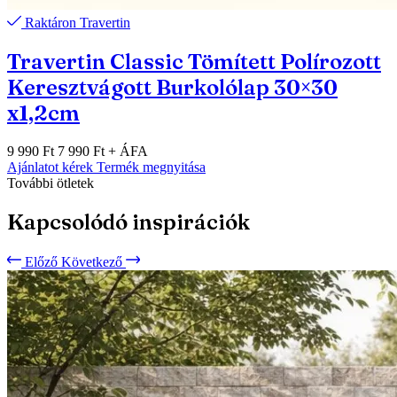
Raktáron
Travertin
Travertin Classic Tömített Polírozott
Keresztvágott Burkolólap 30×30
x1,2cm
9 990 Ft
7 990 Ft
+ ÁFA
Ajánlatot kérek
Termék megnyitása
További ötletek
Kapcsolódó inspirációk
Előző
Következő