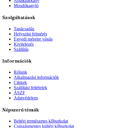
Ablakpárkány
Mosdókagyló
Szolgáltatások
Tanácsadás
Helyszíni felmérés
Egyedi méretre vágás
Kivitelezés
Szállítás
Információk
Rólunk
Alkalmazási információk
Cikkek
Szállítási feltételek
ÁSZF
Adatvédelem
Népszerű témák
Beltéri természetes kőburkolat
Csúszásmentes kültéri kőburkolat