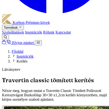
Korbon
Prémium kövek
Termékek
Szolgáltatások
Inspirációk
Rólunk
Kapcsolat
Hívjon minket
Főoldal
Inspirációk
Kerítés
Látványterv
Travertin classic tömített kerítés
Nézze meg, hogyan mutat a Travertin Classic Tömített Polírozott
Keresztvágott Burkolólap 30×30 x1,2cm kerítés környezetben, majd
kérjen személyre szabott ajánlatot.