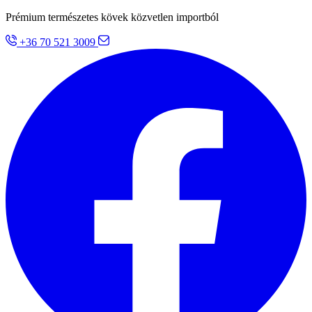
Prémium természetes kövek közvetlen importból
+36 70 521 3009