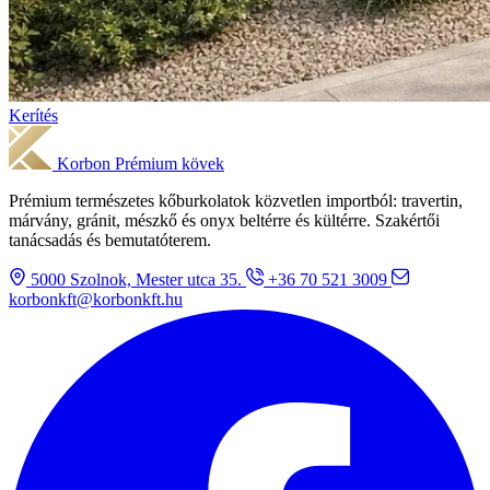
Kerítés
Korbon
Prémium kövek
Prémium természetes kőburkolatok közvetlen importból: travertin,
márvány, gránit, mészkő és onyx beltérre és kültérre. Szakértői
tanácsadás és bemutatóterem.
5000 Szolnok, Mester utca 35.
+36 70 521 3009
korbonkft@korbonkft.hu