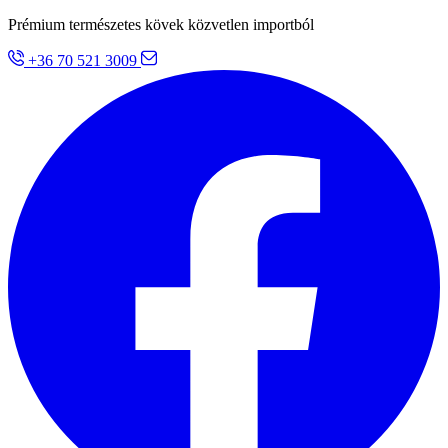
Prémium természetes kövek közvetlen importból
+36 70 521 3009