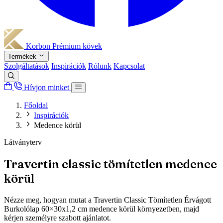
Korbon
Prémium kövek
Termékek
Szolgáltatások
Inspirációk
Rólunk
Kapcsolat
Hívjon minket
Főoldal
Inspirációk
Medence körül
Látványterv
Travertin classic tömítetlen medence
körül
Nézze meg, hogyan mutat a Travertin Classic Tömítetlen Érvágott
Burkolólap 60×30x1,2 cm medence körül környezetben, majd
kérjen személyre szabott ajánlatot.