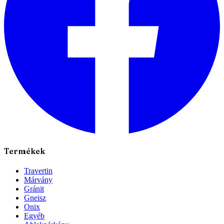
Termékek
Travertin
Márvány
Gránit
Gneisz
Onix
Egyéb