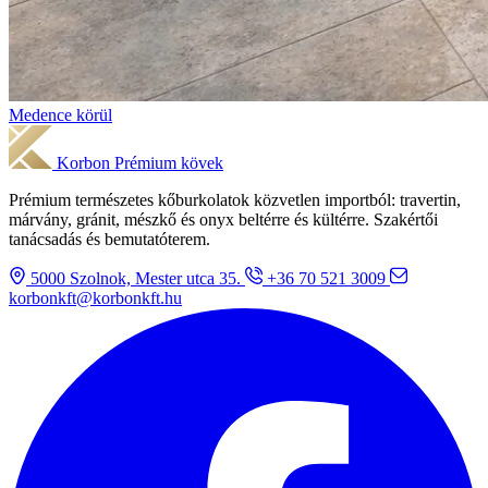
Medence körül
Korbon
Prémium kövek
Prémium természetes kőburkolatok közvetlen importból: travertin,
márvány, gránit, mészkő és onyx beltérre és kültérre. Szakértői
tanácsadás és bemutatóterem.
5000 Szolnok, Mester utca 35.
+36 70 521 3009
korbonkft@korbonkft.hu