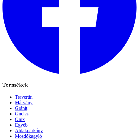
Termékek
Travertin
Márvány
Gránit
Gneisz
Onix
Egyéb
Ablakpárkány
Mosdókagyló