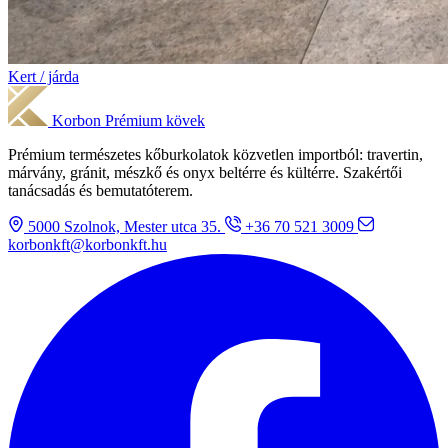
Kert / járda
Korbon
Prémium kövek
Prémium természetes kőburkolatok közvetlen importból: travertin,
márvány, gránit, mészkő és onyx beltérre és kültérre. Szakértői
tanácsadás és bemutatóterem.
5000 Szolnok, Mester utca 35.
+36 70 521 3009
korbonkft@korbonkft.hu