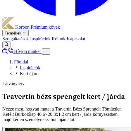
Korbon
Prémium kövek
Termékek
Szolgáltatások
Inspirációk
Rólunk
Kapcsolat
Hívjon minket
Főoldal
Inspirációk
Kert / járda
Látványterv
Travertin bézs sprengelt kert / járda
Nézze meg, hogyan mutat a Travertin Bézs Sprengelt Tömítetlen
Kefélt Burkolólap 40,6×20,3x1,2 cm kert / járda környezetben,
majd kérjen személyre szabott ajánlatot.