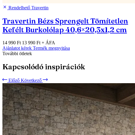
Rendelhető
Travertin
Travertin Bézs Sprengelt Tömítetlen
Kefélt Burkolólap 40,6×20,3x1,2 cm
14 990 Ft
13 990 Ft
+ ÁFA
Ajánlatot kérek
Termék megnyitása
További ötletek
Kapcsolódó inspirációk
Előző
Következő