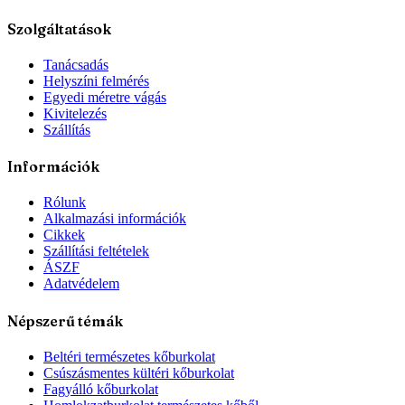
Szolgáltatások
Tanácsadás
Helyszíni felmérés
Egyedi méretre vágás
Kivitelezés
Szállítás
Információk
Rólunk
Alkalmazási információk
Cikkek
Szállítási feltételek
ÁSZF
Adatvédelem
Népszerű témák
Beltéri természetes kőburkolat
Csúszásmentes kültéri kőburkolat
Fagyálló kőburkolat