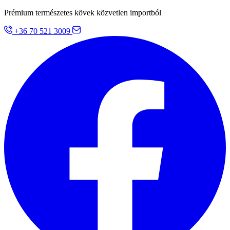
Prémium természetes kövek közvetlen importból
+36 70 521 3009