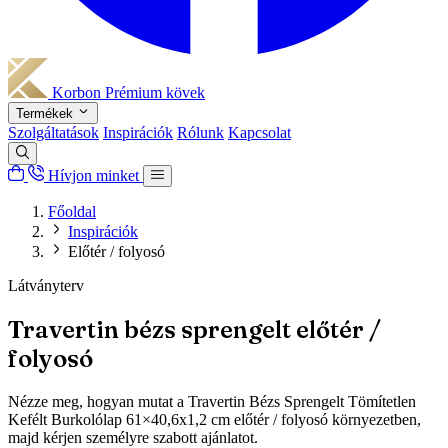
Korbon
Prémium kövek
Termékek
Szolgáltatások
Inspirációk
Rólunk
Kapcsolat
Hívjon minket
Főoldal
Inspirációk
Előtér / folyosó
Látványterv
Travertin bézs sprengelt előtér /
folyosó
Nézze meg, hogyan mutat a Travertin Bézs Sprengelt Tömítetlen
Kefélt Burkolólap 61×40,6x1,2 cm előtér / folyosó környezetben,
majd kérjen személyre szabott ajánlatot.