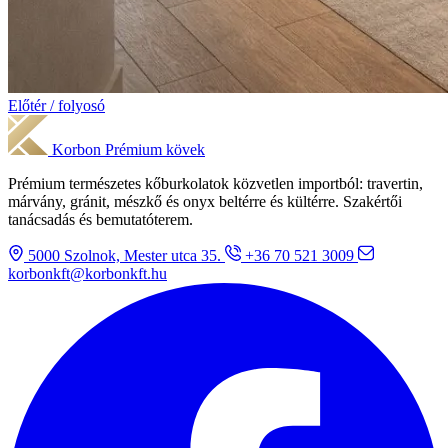
Előtér / folyosó
Korbon
Prémium kövek
Prémium természetes kőburkolatok közvetlen importból: travertin,
márvány, gránit, mészkő és onyx beltérre és kültérre. Szakértői
tanácsadás és bemutatóterem.
5000 Szolnok, Mester utca 35.
+36 70 521 3009
korbonkft@korbonkft.hu