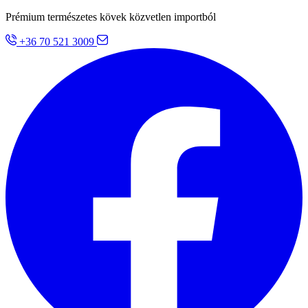
Prémium természetes kövek közvetlen importból
+36 70 521 3009