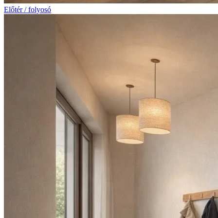
Előtér / folyosó