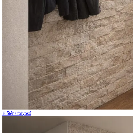
Előtér / folyosó