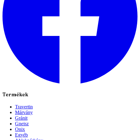
Termékek
Travertin
Márvány
Gránit
Gneisz
Onix
Egyéb