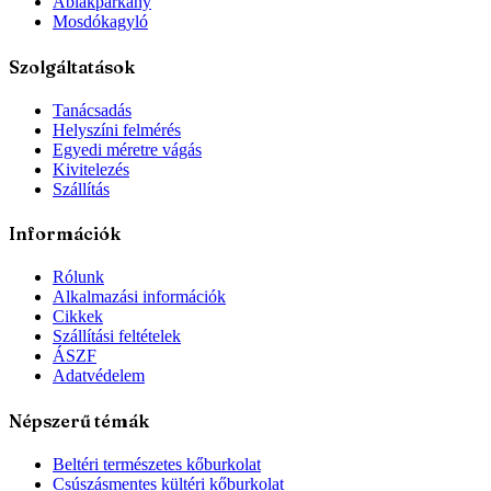
Ablakpárkány
Mosdókagyló
Szolgáltatások
Tanácsadás
Helyszíni felmérés
Egyedi méretre vágás
Kivitelezés
Szállítás
Információk
Rólunk
Alkalmazási információk
Cikkek
Szállítási feltételek
ÁSZF
Adatvédelem
Népszerű témák
Beltéri természetes kőburkolat
Csúszásmentes kültéri kőburkolat