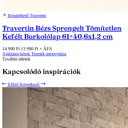
Rendelhető
Travertin
Travertin Bézs Sprengelt Tömítetlen
Kefélt Burkolólap 61×40,6x1,2 cm
14 990 Ft
13 990 Ft
+ ÁFA
Ajánlatot kérek
Termék megnyitása
További ötletek
Kapcsolódó inspirációk
Előző
Következő