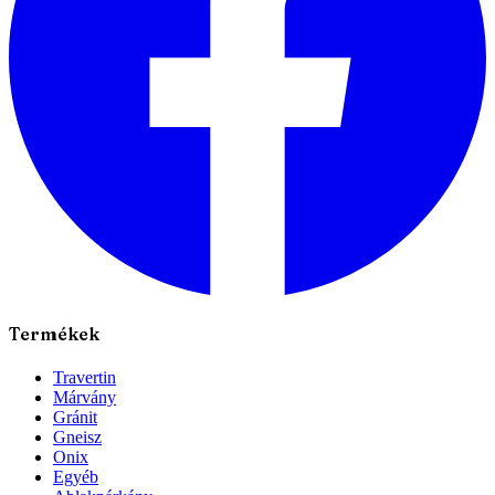
Termékek
Travertin
Márvány
Gránit
Gneisz
Onix
Egyéb