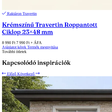
Raktáron
Travertin
Krémszínű Travertin Roppantott
Ciklop 23×48 mm
8 990 Ft
7 990 Ft
+ ÁFA
Ajánlatot kérek
Termék megnyitása
További ötletek
Kapcsolódó inspirációk
Előző
Következő