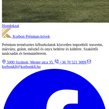
Homlokzat
Korbon
Prémium kövek
Prémium természetes kőburkolatok közvetlen importból: travertin,
márvány, gránit, mészkő és onyx beltérre és kültérre. Szakértői
tanácsadás és bemutatóterem.
5000 Szolnok, Mester utca 35.
+36 70 521 3009
korbonkft@korbonkft.hu