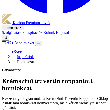
Korbon
Prémium kövek
Termékek
Szolgáltatások
Inspirációk
Rólunk
Kapcsolat
Hívjon minket
Főoldal
Inspirációk
Homlokzat
Látványterv
Krémszínű travertin roppantott
homlokzat
Nézze meg, hogyan mutat a Krémszínű Travertin Roppantott Ciklop
23×48 mm homlokzat környezetben, majd kérjen személyre szabott
ajánlatot.