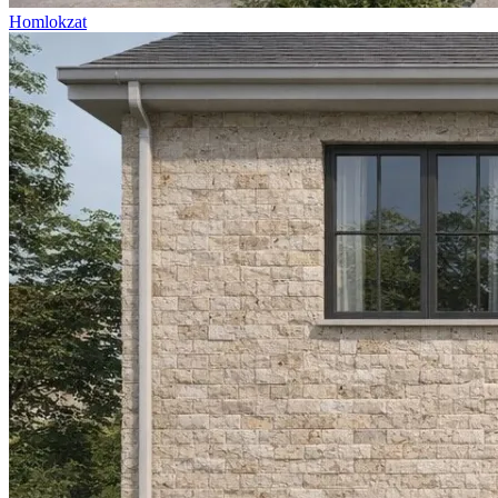
Homlokzat