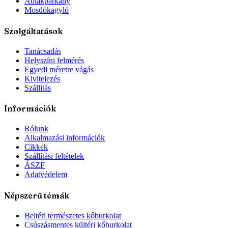
Ablakpárkány
Mosdókagyló
Szolgáltatások
Tanácsadás
Helyszíni felmérés
Egyedi méretre vágás
Kivitelezés
Szállítás
Információk
Rólunk
Alkalmazási információk
Cikkek
Szállítási feltételek
ÁSZF
Adatvédelem
Népszerű témák
Beltéri természetes kőburkolat
Csúszásmentes kültéri kőburkolat