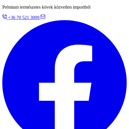
Prémium természetes kövek közvetlen importból
+36 70 521 3009