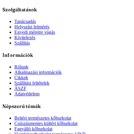
Szolgáltatások
Tanácsadás
Helyszíni felmérés
Egyedi méretre vágás
Kivitelezés
Szállítás
Információk
Rólunk
Alkalmazási információk
Cikkek
Szállítási feltételek
ÁSZF
Adatvédelem
Népszerű témák
Beltéri természetes kőburkolat
Csúszásmentes kültéri kőburkolat
Fagyálló kőburkolat