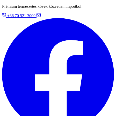
Prémium természetes kövek közvetlen importból
+36 70 521 3009