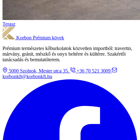
Terasz
Korbon
Prémium kövek
Prémium természetes kőburkolatok közvetlen importból: travertin,
márvány, gránit, mészkő és onyx beltérre és kültérre. Szakértői
tanácsadás és bemutatóterem.
5000 Szolnok, Mester utca 35.
+36 70 521 3009
korbonkft@korbonkft.hu