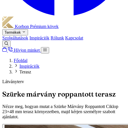
Korbon
Prémium kövek
Termékek
Szolgáltatások
Inspirációk
Rólunk
Kapcsolat
Hívjon minket
Főoldal
Inspirációk
Terasz
Látványterv
Szürke márvány roppantott terasz
Nézze meg, hogyan mutat a Szürke Márvány Roppantott Ciklop
23×48 mm terasz környezetben, majd kérjen személyre szabott
ajánlatot.