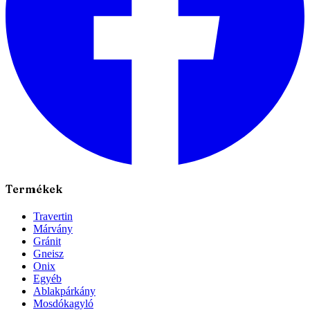
Termékek
Travertin
Márvány
Gránit
Gneisz
Onix
Egyéb
Ablakpárkány
Mosdókagyló