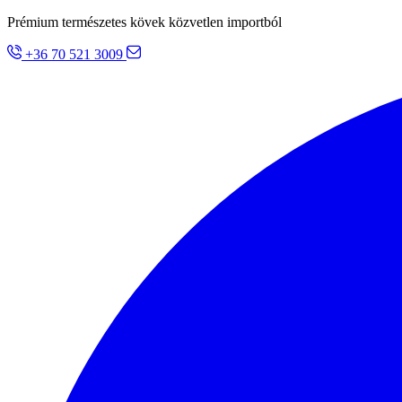
Prémium természetes kövek közvetlen importból
+36 70 521 3009