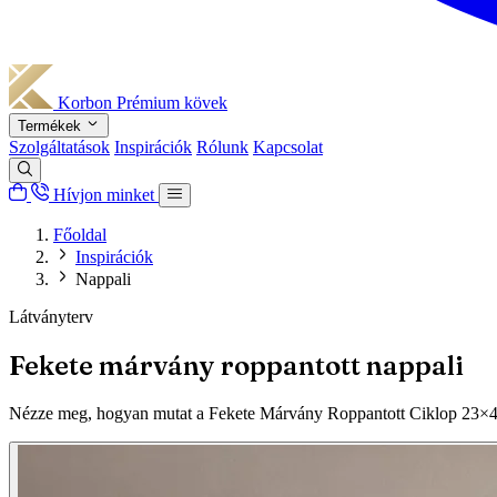
Korbon
Prémium kövek
Termékek
Szolgáltatások
Inspirációk
Rólunk
Kapcsolat
Hívjon minket
Főoldal
Inspirációk
Nappali
Látványterv
Fekete márvány roppantott nappali
Nézze meg, hogyan mutat a Fekete Márvány Roppantott Ciklop 23×48 