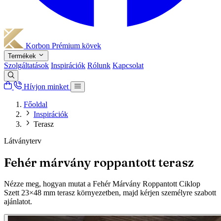
Korbon
Prémium kövek
Termékek
Szolgáltatások
Inspirációk
Rólunk
Kapcsolat
Hívjon minket
Főoldal
Inspirációk
Terasz
Látványterv
Fehér márvány roppantott terasz
Nézze meg, hogyan mutat a Fehér Márvány Roppantott Ciklop
Szett 23×48 mm terasz környezetben, majd kérjen személyre szabott
ajánlatot.