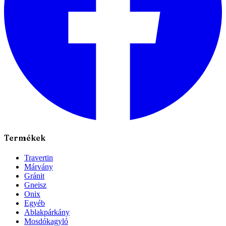
Termékek
Travertin
Márvány
Gránit
Gneisz
Onix
Egyéb
Ablakpárkány
Mosdókagyló