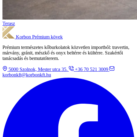
Terasz
Korbon
Prémium kövek
Prémium természetes kőburkolatok közvetlen importból: travertin,
márvány, gránit, mészkő és onyx beltérre és kültérre. Szakértői
tanácsadás és bemutatóterem.
5000 Szolnok, Mester utca 35.
+36 70 521 3009
korbonkft@korbonkft.hu