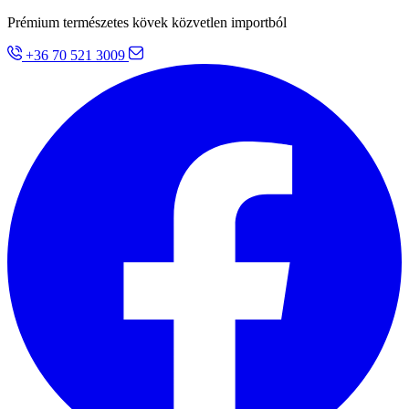
Prémium természetes kövek közvetlen importból
+36 70 521 3009