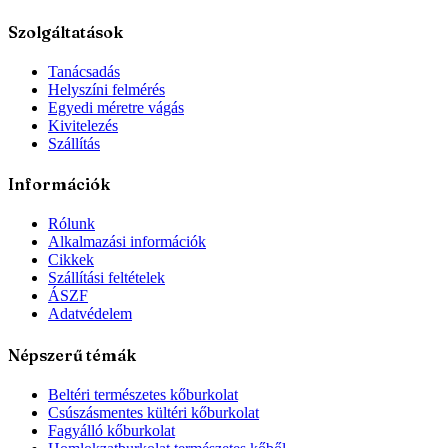
Szolgáltatások
Tanácsadás
Helyszíni felmérés
Egyedi méretre vágás
Kivitelezés
Szállítás
Információk
Rólunk
Alkalmazási információk
Cikkek
Szállítási feltételek
ÁSZF
Adatvédelem
Népszerű témák
Beltéri természetes kőburkolat
Csúszásmentes kültéri kőburkolat
Fagyálló kőburkolat