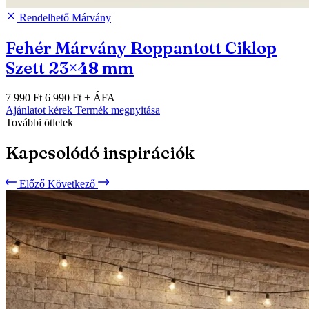
Rendelhető
Márvány
Fehér Márvány Roppantott Ciklop
Szett 23×48 mm
7 990 Ft
6 990 Ft
+ ÁFA
Ajánlatot kérek
Termék megnyitása
További ötletek
Kapcsolódó inspirációk
Előző
Következő