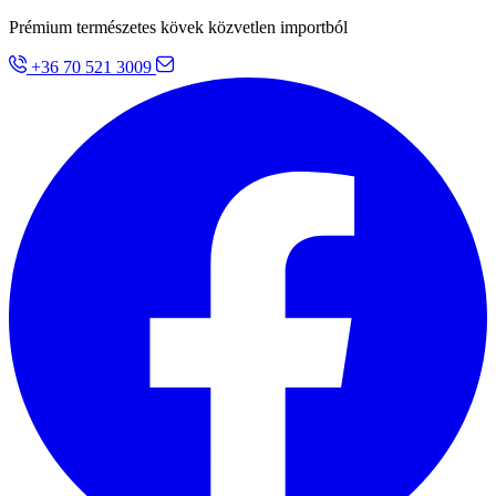
Prémium természetes kövek közvetlen importból
+36 70 521 3009