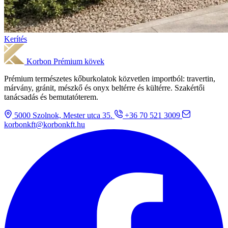
Kerítés
Korbon
Prémium kövek
Prémium természetes kőburkolatok közvetlen importból: travertin,
márvány, gránit, mészkő és onyx beltérre és kültérre. Szakértői
tanácsadás és bemutatóterem.
5000 Szolnok, Mester utca 35.
+36 70 521 3009
korbonkft@korbonkft.hu