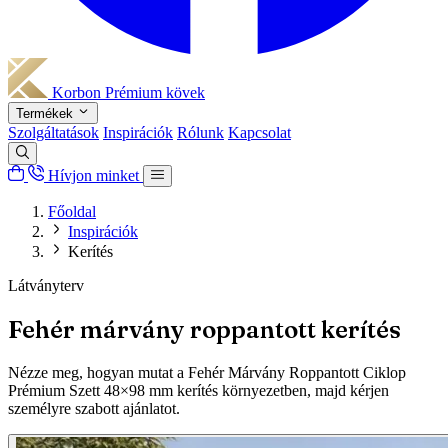
Korbon
Prémium kövek
Termékek
Szolgáltatások
Inspirációk
Rólunk
Kapcsolat
Hívjon minket
Főoldal
Inspirációk
Kerítés
Látványterv
Fehér márvány roppantott kerítés
Nézze meg, hogyan mutat a Fehér Márvány Roppantott Ciklop
Prémium Szett 48×98 mm kerítés környezetben, majd kérjen
személyre szabott ajánlatot.