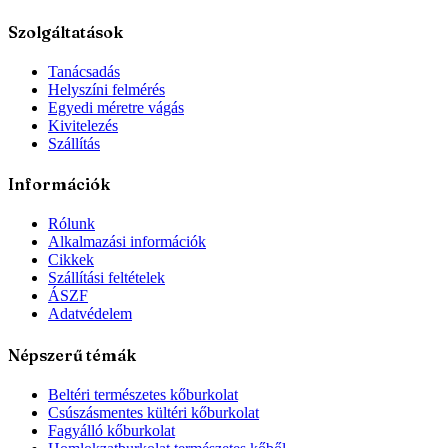
Szolgáltatások
Tanácsadás
Helyszíni felmérés
Egyedi méretre vágás
Kivitelezés
Szállítás
Információk
Rólunk
Alkalmazási információk
Cikkek
Szállítási feltételek
ÁSZF
Adatvédelem
Népszerű témák
Beltéri természetes kőburkolat
Csúszásmentes kültéri kőburkolat
Fagyálló kőburkolat