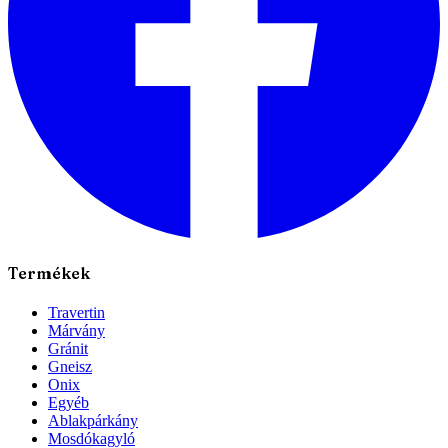
Termékek
Travertin
Márvány
Gránit
Gneisz
Onix
Egyéb
Ablakpárkány
Mosdókagyló