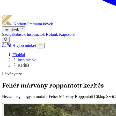
Korbon
Prémium kövek
Termékek
Szolgáltatások
Inspirációk
Rólunk
Kapcsolat
Hívjon minket
Főoldal
Inspirációk
Kerítés
Látványterv
Fehér márvány roppantott kerítés
Nézze meg, hogyan mutat a Fehér Márvány Roppantott Ciklop Szett 23