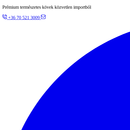
Prémium természetes kövek közvetlen importból
+36 70 521 3009